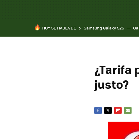
HOY SE HABLA DE
Samsung Galaxy S26
Ga
¿Tarifa 
justo?
FACEBOOK
TWITTER
FLIPBOARD
E-
MAIL