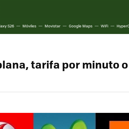
laxy S26
Móviles
Movistar
Google Maps
WiFi
Hyper
plana, tarifa por minuto o