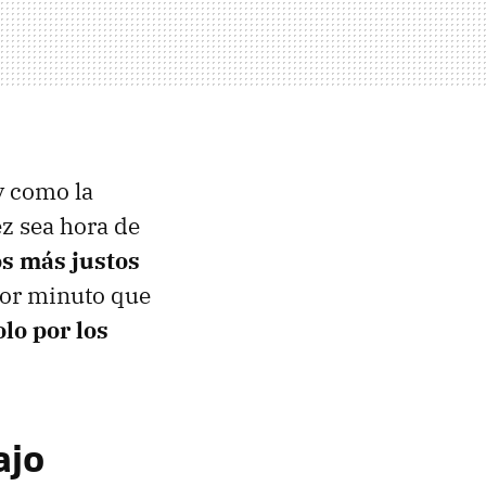
y como la
ez sea hora de
s más justos
por minuto que
olo por los
ajo