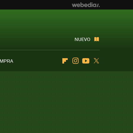
NUEVO
OMPRA
Flipboard
Instagram
Youtube
Twitter