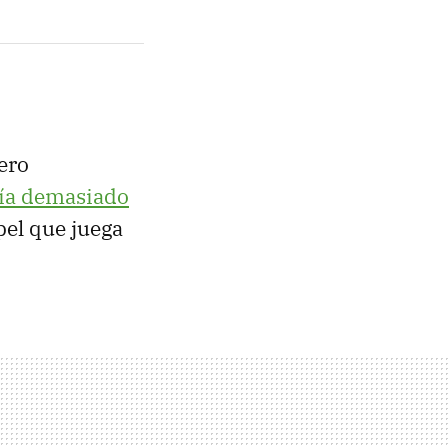
ero
ría demasiado
pel que juega