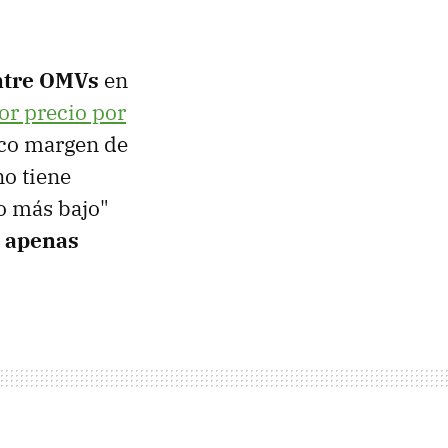
entre OMVs
en
or precio por
poco margen de
o tiene
o más bajo"
a
apenas