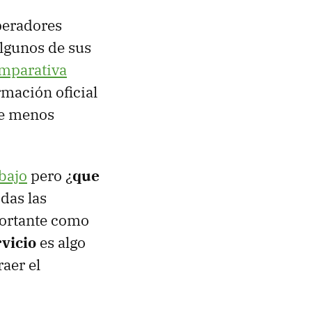
peradores
lgunos de sus
omparativa
rmación oficial
te menos
bajo
pero ¿
que
das las
portante como
vicio
es algo
aer el