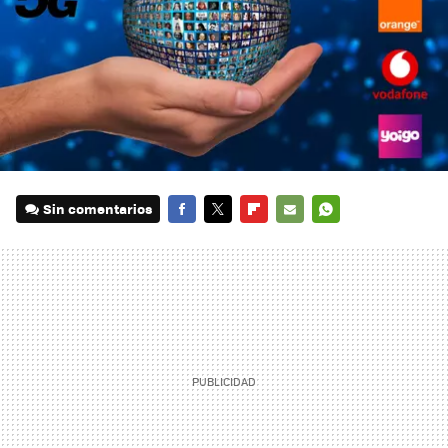
Sin comentarios
FACEBOOK
TWITTER
FLIPBOARD
E-
WHATSAPP
MAIL