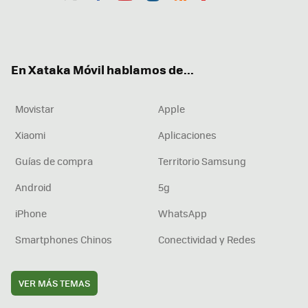
Twit
Fac
You
Inst
RSS
Flip
ter
ebo
tub
agr
boa
ok
e
am
rd
En Xataka Móvil hablamos de...
Movistar
Apple
Xiaomi
Aplicaciones
Guías de compra
Territorio Samsung
Android
5g
iPhone
WhatsApp
Smartphones Chinos
Conectividad y Redes
VER MÁS TEMAS