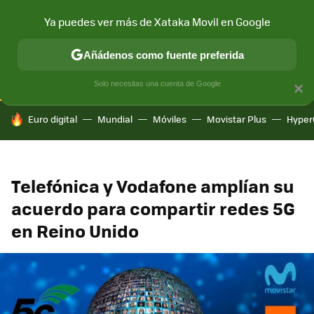
Ya puedes ver más de Xataka Movil en Google
CONECTIVIDAD
MÓVIL Y SOCIEDAD
APLICACIONES
COM
Añádenos como fuente preferida
Solo necesitas una cuenta de Google
×
HOY SE HABLA DE
Euro digital
Mundial
Móviles
Movistar Plus
Hyper
Telefónica y Vodafone amplían su
acuerdo para compartir redes 5G
en Reino Unido