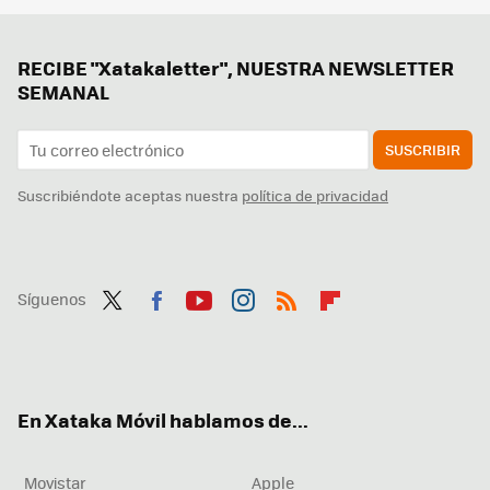
RECIBE "Xatakaletter", NUESTRA NEWSLETTER
SEMANAL
SUSCRIBIR
Suscribiéndote aceptas nuestra
política de privacidad
Síguenos
Twit
Fac
You
Inst
RSS
Flip
ter
ebo
tub
agr
boa
ok
e
am
rd
En Xataka Móvil hablamos de...
Movistar
Apple