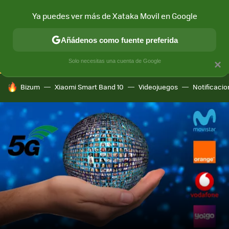
Ya puedes ver más de Xataka Movil en Google
CONECTIVIDAD
MÓVIL Y SOCIEDAD
APLICACIONES
COM
Añádenos como fuente preferida
Solo necesitas una cuenta de Google
×
HOY SE HABLA DE
Bizum
Xiaomi Smart Band 10
Videojuegos
Notificaci