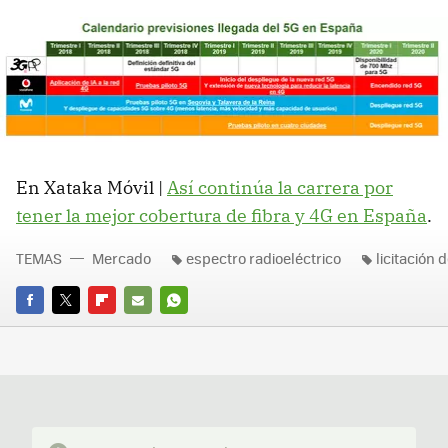
En Xataka Móvil |
Así continúa la carrera por
tener la mejor cobertura de fibra y 4G en España
.
TEMAS
Mercado
espectro radioeléctrico
licitación 
FACEBOOK
TWITTER
FLIPBOARD
E-
WHATSAPP
MAIL