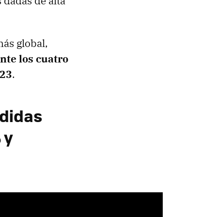
 dadas de alta
más global,
nte los cuatro
023
.
rdidas
 y