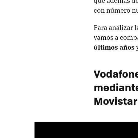
que además de 
con número nue
Para analizar 
vamos a compa
últimos años
y
Vodafone
mediante
Movistar