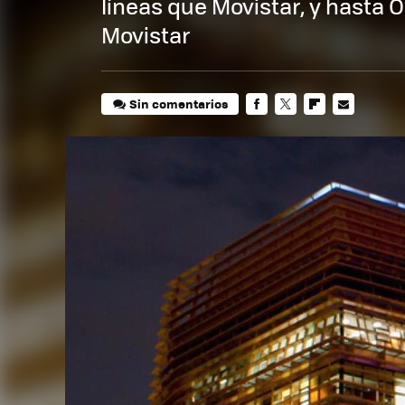
líneas que Movistar, y hasta
Movistar
Sin comentarios
FACEBOOK
TWITTER
FLIPBOARD
E-
MAIL