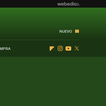
NUEVO
OMPRA
Flipboard
Instagram
Youtube
Twitter