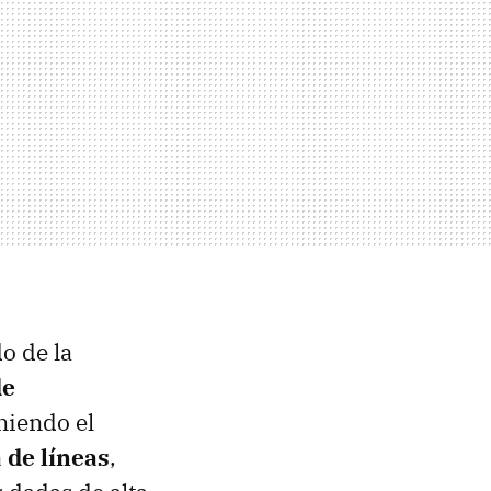
o de la
de
niendo el
 de líneas
,