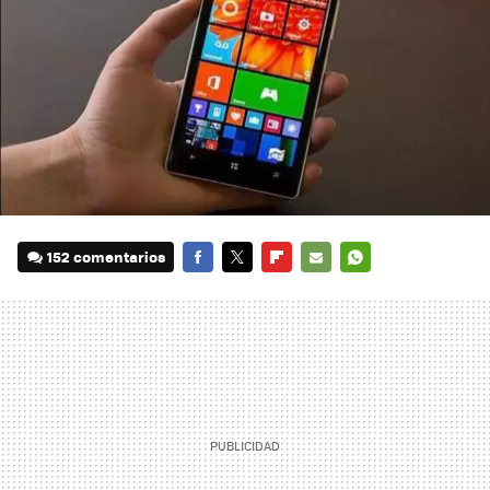
152 comentarios
FACEBOOK
TWITTER
FLIPBOARD
E-
WHATSAPP
MAIL