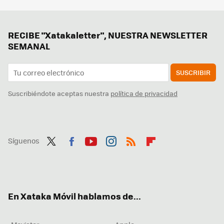
RECIBE "Xatakaletter", NUESTRA NEWSLETTER
SEMANAL
SUSCRIBIR
Suscribiéndote aceptas nuestra
política de privacidad
Síguenos
Twit
Fac
You
Inst
RSS
Flip
ter
ebo
tub
agr
boa
ok
e
am
rd
En Xataka Móvil hablamos de...