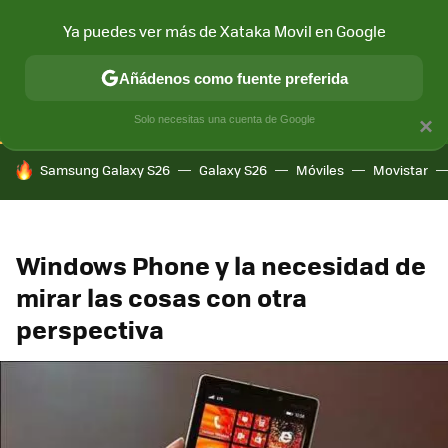
Ya puedes ver más de Xataka Movil en Google
CONECTIVIDAD
MÓVIL Y SOCIEDAD
APLICACIONES
COM
Añádenos como fuente preferida
Solo necesitas una cuenta de Google
×
HOY SE HABLA DE
Samsung Galaxy S26
Galaxy S26
Móviles
Movistar
Windows Phone y la necesidad de
mirar las cosas con otra
perspectiva