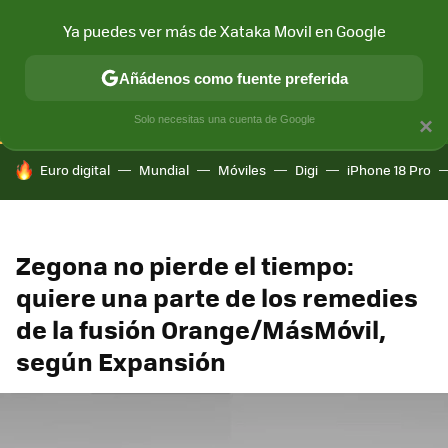
Ya puedes ver más de Xataka Movil en Google
CONECTIVIDAD
MÓVIL Y SOCIEDAD
APLICACIONES
COM
Añádenos como fuente preferida
Solo necesitas una cuenta de Google
×
HOY SE HABLA DE
Euro digital
Mundial
Móviles
Digi
iPhone 18 Pro
Zegona no pierde el tiempo:
quiere una parte de los remedies
de la fusión Orange/MásMóvil,
según Expansión