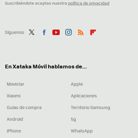
Suscribiéndote aceptas nuestra
política de privacidad
Síguenos
Twit
Fac
You
Inst
RSS
Flip
ter
ebo
tub
agr
boa
ok
e
am
rd
En Xataka Móvil hablamos de...
Movistar
Apple
Xiaomi
Aplicaciones
Guías de compra
Territorio Samsung
Android
5g
iPhone
WhatsApp