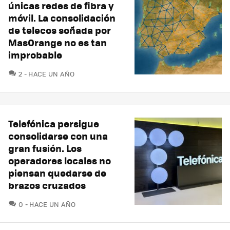
únicas redes de fibra y
móvil. La consolidación
de telecos soñada por
MasOrange no es tan
improbable
COMENTARIOS
2
HACE UN AÑO
Telefónica persigue
consolidarse con una
gran fusión. Los
operadores locales no
piensan quedarse de
brazos cruzados
COMENTARIOS
0
HACE UN AÑO