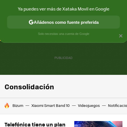
Ya puedes ver más de Xataka Movil en Google
CONECTIVIDAD
MÓVIL Y SOCIEDAD
APLICACIONES
COM
Añádenos como fuente preferida
Solo necesitas una cuenta de Google
×
Consolidación
HOY SE HABLA DE
Bizum
Xiaomi Smart Band 10
Videojuegos
Notificaci
Telefónica tiene un plan