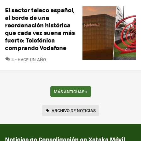
El sector teleco español,
al borde de una
reordenación histórica
que cada vez suena más
fuerte: Telefónica
comprando Vodafone
COMENTARIOS
4
HACE UN AÑO
MÁS ANTIGUAS
»
ARCHIVO DE NOTICIAS
Noticias de Consolidación en Xataka Móvil