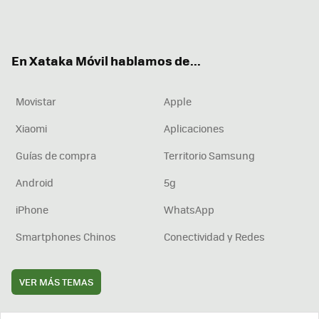
Twit
Fac
You
Inst
RSS
Flip
ter
ebo
tub
agr
boa
ok
e
am
rd
En Xataka Móvil hablamos de...
Movistar
Apple
Xiaomi
Aplicaciones
Guías de compra
Territorio Samsung
Android
5g
iPhone
WhatsApp
Smartphones Chinos
Conectividad y Redes
VER MÁS TEMAS