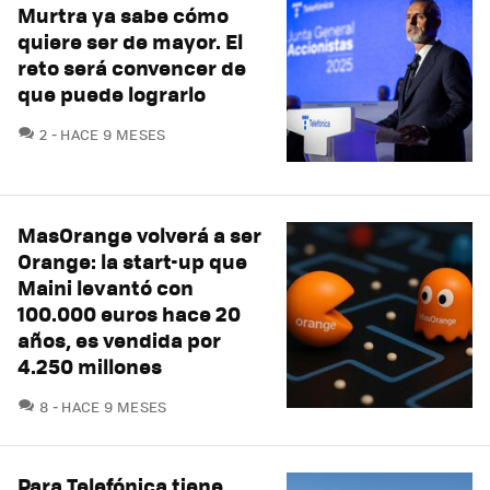
Murtra ya sabe cómo
quiere ser de mayor. El
reto será convencer de
que puede lograrlo
COMENTARIOS
2
HACE 9 MESES
MasOrange volverá a ser
Orange: la start-up que
Maini levantó con
100.000 euros hace 20
años, es vendida por
4.250 millones
COMENTARIOS
8
HACE 9 MESES
Para Telefónica tiene