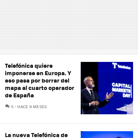
Telefónica quiere
imponerse en Europa. Y
eso pasa por borrar del
mapa al cuarto operador
de España
COMENTARIOS
5
HACE 9 MESES
La nueva Telefónica de