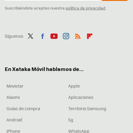
Suscribiéndote aceptas nuestra
política de privacidad
Síguenos
Twit
Fac
You
Inst
RSS
Flip
ter
ebo
tub
agr
boa
ok
e
am
rd
En Xataka Móvil hablamos de...
Movistar
Apple
Xiaomi
Aplicaciones
Guías de compra
Territorio Samsung
Android
5g
iPhone
WhatsApp