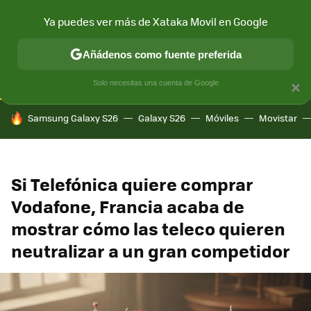
Ya puedes ver más de Xataka Movil en Google
CONECTIVIDAD
MÓVIL Y SOCIEDAD
APLICACIONES
COM
Añádenos como fuente preferida
Solo necesitas una cuenta de Google
×
HOY SE HABLA DE
Samsung Galaxy S26
Galaxy S26
Móviles
Movistar
Si Telefónica quiere comprar
Vodafone, Francia acaba de
mostrar cómo las teleco quieren
neutralizar a un gran competidor