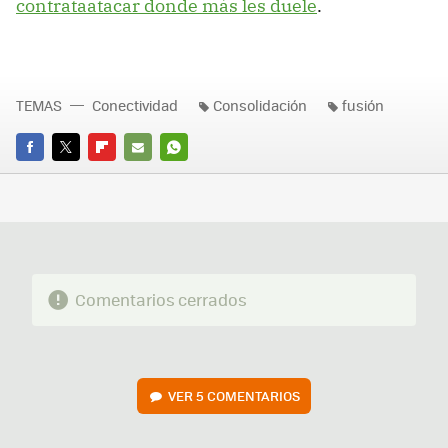
contrataatacar donde más les duele
.
TEMAS
Conectividad
Consolidación
fusión
FACEBOOK
TWITTER
FLIPBOARD
E-
WHATSAPP
MAIL
Comentarios cerrados
VER
5 COMENTARIOS