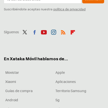
Suscribiéndote aceptas nuestra
política de privacidad
Síguenos
Twit
Fac
You
Inst
RSS
Flip
ter
ebo
tub
agr
boa
ok
e
am
rd
En Xataka Móvil hablamos de...
Movistar
Apple
Xiaomi
Aplicaciones
Guías de compra
Territorio Samsung
Android
5g