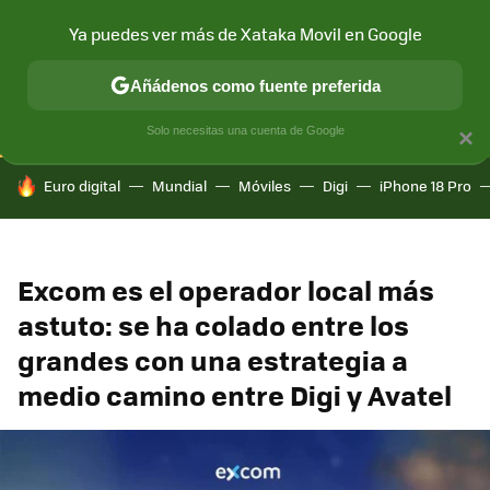
Ya puedes ver más de Xataka Movil en Google
CONECTIVIDAD
MÓVIL Y SOCIEDAD
APLICACIONES
COM
Añádenos como fuente preferida
Solo necesitas una cuenta de Google
×
HOY SE HABLA DE
Euro digital
Mundial
Móviles
Digi
iPhone 18 Pro
Excom es el operador local más
astuto: se ha colado entre los
grandes con una estrategia a
medio camino entre Digi y Avatel