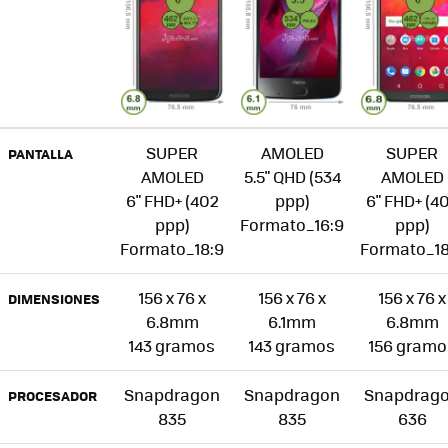
SUPER
AMOLED
SUPER
PANTALLA
AMOLED
5.5" QHD (534
AMOLED
6" FHD+ (402
ppp)
6" FHD+ (4
ppp)
Formato_16:9
ppp)
Formato_18:9
Formato_18
156 x 76 x
156 x 76 x
156 x 76 x
DIMENSIONES
6.8mm
6.1mm
6.8mm
143 gramos
143 gramos
156 gramo
Snapdragon
Snapdragon
Snapdrag
PROCESADOR
835
835
636