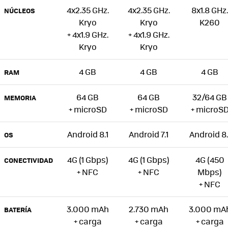
4x2.35 GHz.
4x2.35 GHz.
8x1.8 GHz.
NÚCLEOS
Kryo
Kryo
K260
+ 4x1.9 GHz.
+ 4x1.9 GHz.
Kryo
Kryo
4 GB
4 GB
4 GB
RAM
64 GB
64 GB
32/64 GB
MEMORIA
+ microSD
+ microSD
+ microS
Android 8.1
Android 7.1
Android 8.
OS
4G (1 Gbps)
4G (1 Gbps)
4G (450
CONECTIVIDAD
+ NFC
+ NFC
Mbps)
+ NFC
3.000 mAh
2.730 mAh
3.000 mA
BATERÍA
+ carga
+ carga
+ carga