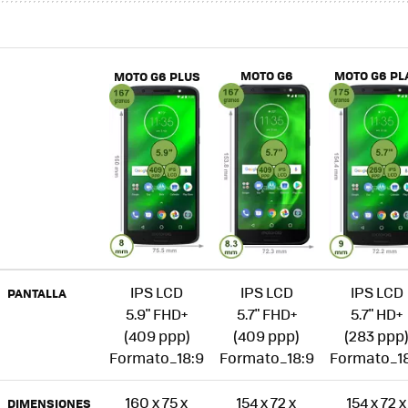
MOTO G6
MOTO G6 PL
MOTO G6 PLUS
IPS LCD
IPS LCD
IPS LCD
PANTALLA
5.9" FHD+
5.7" FHD+
5.7" HD+
(409 ppp)
(409 ppp)
(283 ppp
Formato_18:9
Formato_18:9
Formato_1
160 x 75 x
154 x 72 x
154 x 72 x
DIMENSIONES