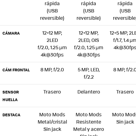
rápida
rápida
rápida
(USB
(USB
(USB
reversible)
reversible)
reversible
12+12 MP,
12+12 MP,
12+5 MP, 2L
CÁMARA
2LED
2LED, OIS
f/1.7, 1.4 µ
f/2.0, 1.25 µm
f/2.0, 1.25 µm
4k@30fp
4k@30fps
4k@30fps
8 MP, f/2.0
5 MP, LED,
8 MP, f/2.
CÁM FRONTAL
f/2.2
Trasero
Delantero
Trasero
SENSOR
HUELLA
Moto Mods
Moto Mods
Moto Mod
DESTACA
Metal/cristal
Resistente
Sin jack
Sin jack
Metal y acero