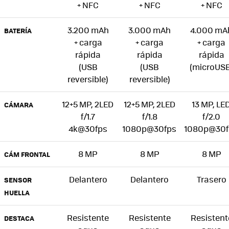
+ NFC
+ NFC
+ NFC
3.200 mAh
3.000 mAh
4.000 mA
BATERÍA
+ carga
+ carga
+ carga
rápida
rápida
rápida
(USB
(USB
(microUSB
reversible)
reversible)
12+5 MP, 2LED
12+5 MP, 2LED
13 MP, LE
CÁMARA
f/1.7
f/1.8
f/2.0
4k@30fps
1080p@30fps
1080p@30f
8 MP
8 MP
8 MP
CÁM FRONTAL
Delantero
Delantero
Trasero
SENSOR
HUELLA
Resistente
Resistente
Resistent
DESTACA