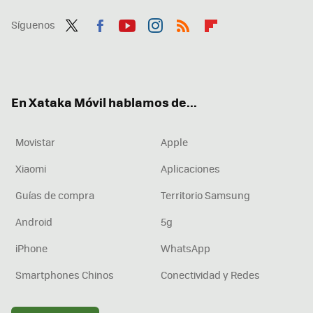
Síguenos
Twit
Fac
You
Inst
RSS
Flip
ter
ebo
tub
agr
boa
ok
e
am
rd
En Xataka Móvil hablamos de...
Movistar
Apple
Xiaomi
Aplicaciones
Guías de compra
Territorio Samsung
Android
5g
iPhone
WhatsApp
Smartphones Chinos
Conectividad y Redes