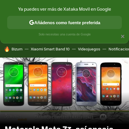
Ya puedes ver más de Xataka Movil en Google
MENÚ
NUEVO
Añádenos como fuente preferida
CONECTIVIDAD
MÓVIL Y SOCIEDAD
APLICACIONES
COM
Solo necesitas una cuenta de Google
×
HOY SE HABLA DE
Bizum
Xiaomi Smart Band 10
Videojuegos
Notificaci
Motorola Moto Z3, así encaja