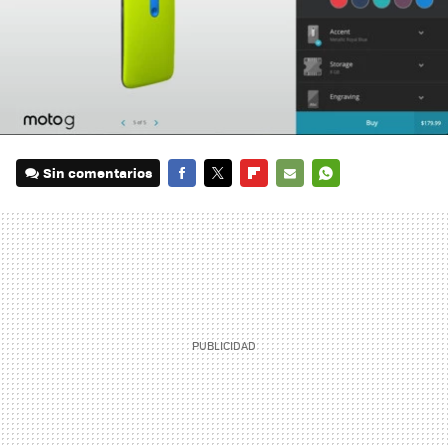
Sin comentarios
FACEBOOK
TWITTER
FLIPBOARD
E-
WHATSAPP
MAIL