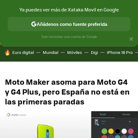
Ya puedes ver más de Xataka Movil en Google
CONECTIVIDAD
MÓVIL Y SOCIEDAD
APLICACIONES
COM
Añádenos como fuente preferida
Solo necesitas una cuenta de Google
×
HOY SE HABLA DE
Euro digital
Mundial
Móviles
Digi
iPhone 18 Pro
Moto Maker asoma para Moto G4
y G4 Plus, pero España no está en
las primeras paradas