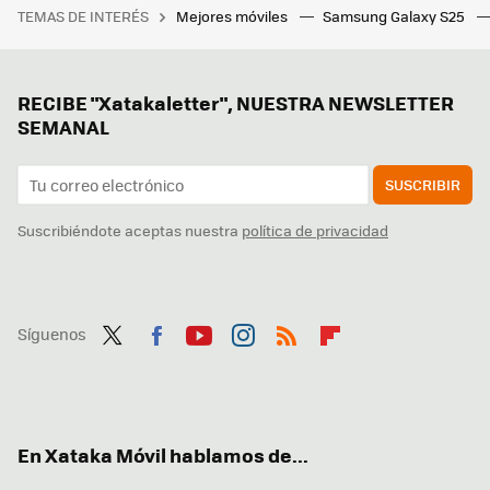
TEMAS DE INTERÉS
Mejores móviles
Samsung Galaxy S25
RECIBE "Xatakaletter", NUESTRA NEWSLETTER
SEMANAL
SUSCRIBIR
Suscribiéndote aceptas nuestra
política de privacidad
Síguenos
Twit
Fac
You
Inst
RSS
Flip
ter
ebo
tub
agr
boa
ok
e
am
rd
En Xataka Móvil hablamos de...