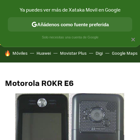
Ya puedes ver más de Xataka Movil en Google
CONECTIVIDAD
MÓVIL Y SOCIEDAD
APLICACIONES
COM
Añádenos como fuente preferida
Solo necesitas una cuenta de Google
×
HOY SE HABLA DE
Móviles
Huawei
Movistar Plus
Digi
Google Maps
Motorola ROKR E6