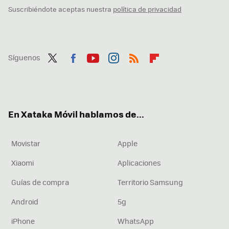
Suscribiéndote aceptas nuestra
política de privacidad
Síguenos
Twit
Fac
You
Inst
RSS
Flip
ter
ebo
tub
agr
boa
ok
e
am
rd
En Xataka Móvil hablamos de...
Movistar
Apple
Xiaomi
Aplicaciones
Guías de compra
Territorio Samsung
Android
5g
iPhone
WhatsApp