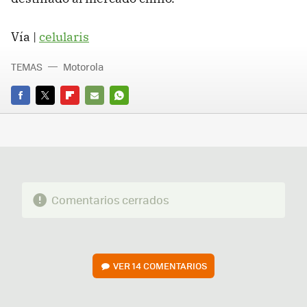
Vía |
celularis
TEMAS
Motorola
FACEBOOK
TWITTER
FLIPBOARD
E-
WHATSAPP
MAIL
Comentarios cerrados
VER
14 COMENTARIOS