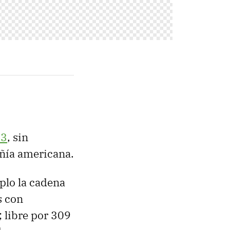
Z3
, sin
añía americana.
mplo la cadena
s con
 libre por 309