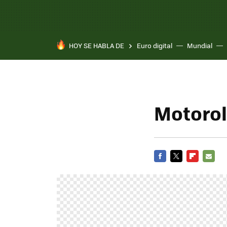
HOY SE HABLA DE
Euro digital
Mundial
Pixel 10a
Motorola
FACEBOOK
TWITTER
FLIPBOARD
E-
MAIL