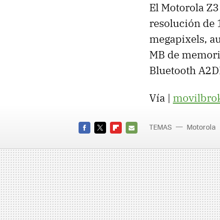
El Motorola Z3
resolución de
megapixels, a
MB de memoria 
Bluetooth A2D
Vía |
movilbro
TEMAS
Motorola
FACEBOOK
TWITTER
FLIPBOARD
E-
MAIL