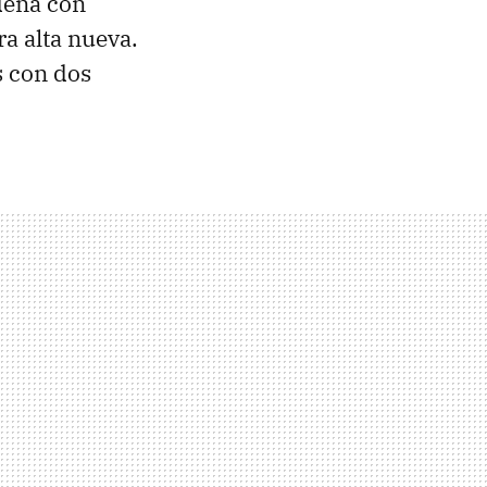
dena con
ra alta nueva.
s con dos