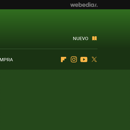
NUEVO
OMPRA
Flipboard
Instagram
Youtube
Twitter