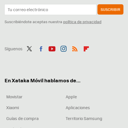
SUSCRIBIR
Suscribiéndote aceptas nuestra
política de privacidad
Síguenos
Twit
Fac
You
Inst
RSS
Flip
ter
ebo
tub
agr
boa
ok
e
am
rd
En Xataka Móvil hablamos de...
Movistar
Apple
Xiaomi
Aplicaciones
Guías de compra
Territorio Samsung