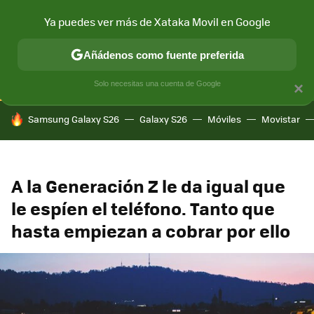
Ya puedes ver más de Xataka Movil en Google
CONECTIVIDAD
MÓVIL Y SOCIEDAD
APLICACIONES
COM
Añádenos como fuente preferida
Solo necesitas una cuenta de Google
×
HOY SE HABLA DE
Samsung Galaxy S26
Galaxy S26
Móviles
Movistar
A la Generación Z le da igual que
le espíen el teléfono. Tanto que
hasta empiezan a cobrar por ello