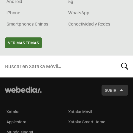
Android
5g
iPhone
WhatsApp
Smartphones Chinos
Conectividad y Redes
VER MÁS TEMAS
BUSCA
SUBIR
Xataka
Xataka Móvil
Applesfera
Xataka Smart Home
Mundo Xiaomi