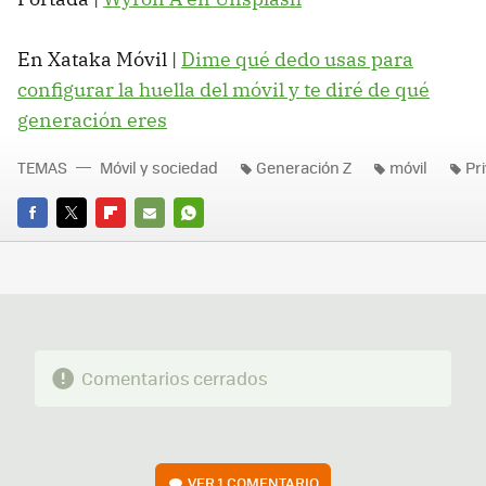
En Xataka Móvil |
Dime qué dedo usas para
configurar la huella del móvil y te diré de qué
generación eres
TEMAS
Móvil y sociedad
Generación Z
móvil
Pr
FACEBOOK
TWITTER
FLIPBOARD
E-
WHATSAPP
MAIL
Comentarios cerrados
VER
1 COMENTARIO