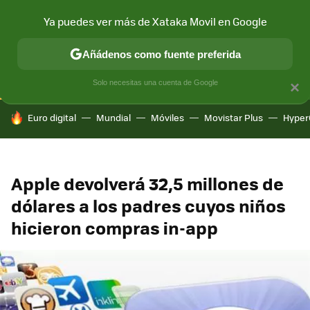
Ya puedes ver más de Xataka Movil en Google
CONECTIVIDAD
MÓVIL Y SOCIEDAD
APLICACIONES
COM
Añádenos como fuente preferida
Solo necesitas una cuenta de Google
×
HOY SE HABLA DE
Euro digital
Mundial
Móviles
Movistar Plus
Hyper
Apple devolverá 32,5 millones de
dólares a los padres cuyos niños
hicieron compras in-app