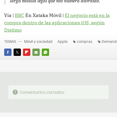
larga batalla legal que nos hubiera distraído.
Vía |
BBC
En Xataka Móvil |
El negocio está en la
compra dentro de las aplicaciones iOS, según
Distimo
TEMAS
Móvil y sociedad
Apple
compras
Demand
FACEBOOK
TWITTER
FLIPBOARD
E-
WHATSAPP
MAIL
Comentarios cerrados