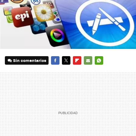
Sin comentarios
FACEBOOK
TWITTER
FLIPBOARD
E-
WHATSAPP
MAIL