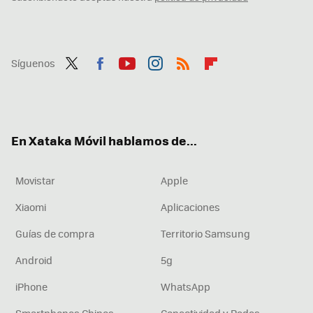
Síguenos
Twit
Fac
You
Inst
RSS
Flip
ter
ebo
tub
agr
boa
ok
e
am
rd
En Xataka Móvil hablamos de...
Movistar
Apple
Xiaomi
Aplicaciones
Guías de compra
Territorio Samsung
Android
5g
iPhone
WhatsApp
Smartphones Chinos
Conectividad y Redes