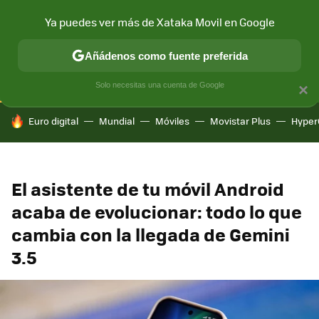
Ya puedes ver más de Xataka Movil en Google
CONECTIVIDAD
MÓVIL Y SOCIEDAD
APLICACIONES
COM
Añádenos como fuente preferida
Solo necesitas una cuenta de Google
×
HOY SE HABLA DE
Euro digital
Mundial
Móviles
Movistar Plus
Hyper
El asistente de tu móvil Android
acaba de evolucionar: todo lo que
cambia con la llegada de Gemini
3.5