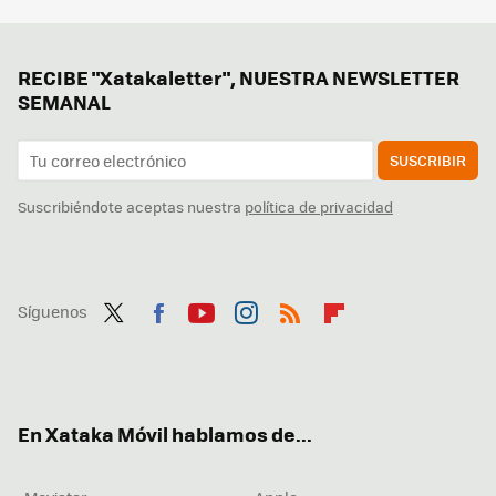
RECIBE "Xatakaletter", NUESTRA NEWSLETTER
SEMANAL
SUSCRIBIR
Suscribiéndote aceptas nuestra
política de privacidad
Síguenos
Twit
Fac
You
Inst
RSS
Flip
ter
ebo
tub
agr
boa
ok
e
am
rd
En Xataka Móvil hablamos de...