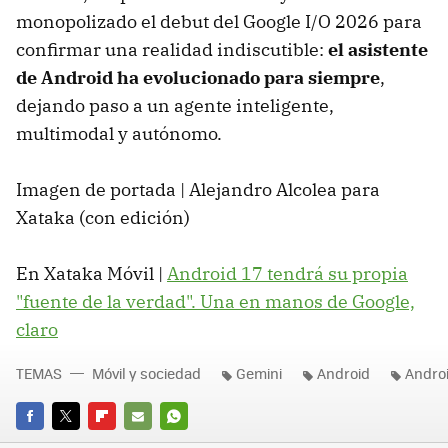
monopolizado el debut del Google I/O 2026 para
confirmar una realidad indiscutible:
el asistente
de Android ha evolucionado para siempre
,
dejando paso a un agente inteligente,
multimodal y autónomo.
Imagen de portada | Alejandro Alcolea para
Xataka (con edición)
En Xataka Móvil |
Android 17 tendrá su propia
"fuente de la verdad". Una en manos de Google,
claro
TEMAS
Móvil y sociedad
Gemini
Android
Androi
FACEBOOK
TWITTER
FLIPBOARD
E-
WHATSAPP