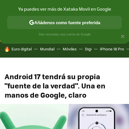
Ya puedes ver más de Xataka Movil en Google
CONECTIVIDAD
MÓVIL Y SOCIEDAD
APLICACIONES
COM
Añádenos como fuente preferida
Solo necesitas una cuenta de Google
×
HOY SE HABLA DE
Euro digital
Mundial
Móviles
Digi
iPhone 18 Pro
Android 17 tendrá su propia
"fuente de la verdad". Una en
manos de Google, claro