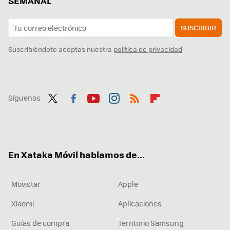
SEMANAL
SUSCRIBIR
Suscribiéndote aceptas nuestra
política de privacidad
Síguenos
Twit
Fac
You
Inst
RSS
Flip
ter
ebo
tub
agr
boa
ok
e
am
rd
En Xataka Móvil hablamos de...
Movistar
Apple
Xiaomi
Aplicaciones
Guías de compra
Territorio Samsung