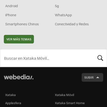
Android
5g
iPhone
WhatsApp
Smartphones Chinos
Conectividad y Redes
VER MÁS TEMAS
BUSCA
SUBIR
Xataka
Xataka Móvil
Applesfera
Xataka Smart Home