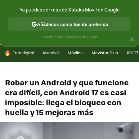
Ya puedes ver más de Xataka Movil en Google
CONECTIVIDAD
MÓVIL Y SOCIEDAD
APLICACIONES
COM
Añádenos como fuente preferida
Solo necesitas una cuenta de Google
×
HOY SE HABLA DE
Euro digital
Mundial
Móviles
Movistar Plus
iOS 27
Robar un Android y que funcione
era difícil, con Android 17 es casi
imposible: llega el bloqueo con
huella y 15 mejoras más