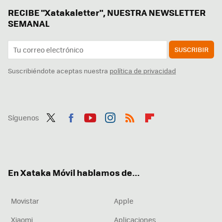
RECIBE "Xatakaletter", NUESTRA NEWSLETTER
SEMANAL
SUSCRIBIR
Suscribiéndote aceptas nuestra
política de privacidad
Síguenos
Twit
Fac
You
Inst
RSS
Flip
ter
ebo
tub
agr
boa
ok
e
am
rd
En Xataka Móvil hablamos de...
Movistar
Apple
Xiaomi
Aplicaciones