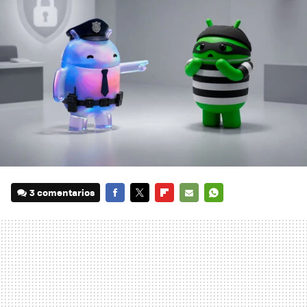
3 comentarios
FACEBOOK
TWITTER
FLIPBOARD
E-
WHATSAPP
MAIL