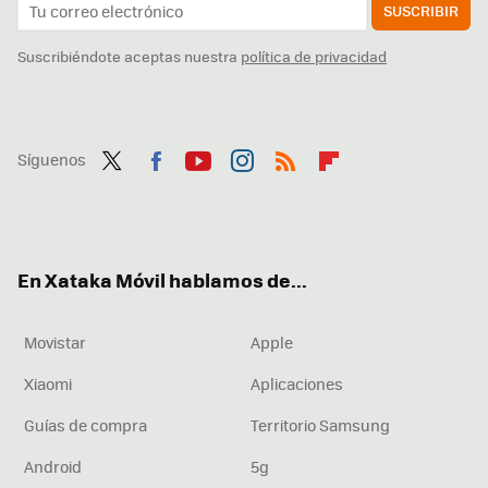
SUSCRIBIR
Suscribiéndote aceptas nuestra
política de privacidad
Síguenos
Twit
Fac
You
Inst
RSS
Flip
ter
ebo
tub
agr
boa
ok
e
am
rd
En Xataka Móvil hablamos de...
Movistar
Apple
Xiaomi
Aplicaciones
Guías de compra
Territorio Samsung
Android
5g