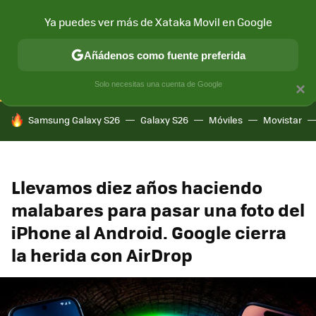
Ya puedes ver más de Xataka Movil en Google
CONECTIVIDAD
MÓVIL Y SOCIEDAD
APLICACIONES
COM
Añádenos como fuente preferida
Solo necesitas una cuenta de Google
×
HOY SE HABLA DE
Samsung Galaxy S26
Galaxy S26
Móviles
Movistar
Llevamos diez años haciendo
malabares para pasar una foto del
iPhone al Android. Google cierra
la herida con AirDrop