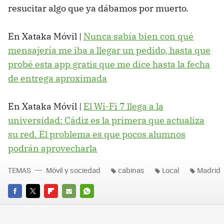
resucitar algo que ya dábamos por muerto.
En Xataka Móvil |
Nunca sabía bien con qué
mensajería me iba a llegar un pedido, hasta que
probé esta app gratis que me dice hasta la fecha
de entrega aproximada
En Xataka Móvil |
El Wi-Fi 7 llega a la
universidad: Cádiz es la primera que actualiza
su red. El problema es que pocos alumnos
podrán aprovecharla
TEMAS
Móvil y sociedad
cabinas
Local
Madrid
FACEBOOK
TWITTER
FLIPBOARD
E-
WHATSAPP
MAIL