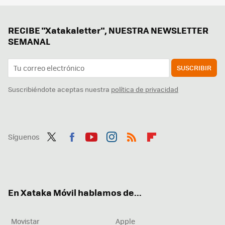
RECIBE "Xatakaletter", NUESTRA NEWSLETTER
SEMANAL
SUSCRIBIR
Suscribiéndote aceptas nuestra
política de privacidad
Síguenos
Twit
Fac
You
Inst
RSS
Flip
ter
ebo
tub
agr
boa
ok
e
am
rd
En Xataka Móvil hablamos de...
Movistar
Apple