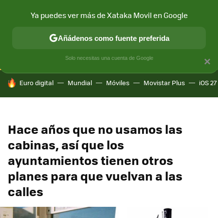
Ya puedes ver más de Xataka Movil en Google
CONECTIVIDAD
MÓVIL Y SOCIEDAD
APLICACIONES
COM
Añádenos como fuente preferida
Solo necesitas una cuenta de Google
×
HOY SE HABLA DE
Euro digital
Mundial
Móviles
Movistar Plus
iOS 27
Hace años que no usamos las
cabinas, así que los
ayuntamientos tienen otros
planes para que vuelvan a las
calles