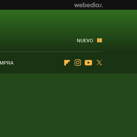
NUEVO
OMPRA
Flipboard
Instagram
Youtube
Twitter