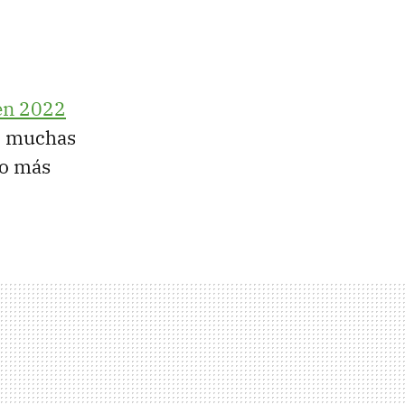
en 2022
o muchas
go más