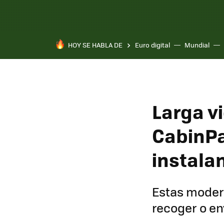
HOY SE HABLA DE
Euro digital
Mundial
Larga vi
CabinPa
instala
Estas modern
recoger o en