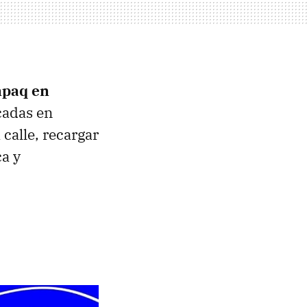
npaq en
cadas en
 calle, recargar
ca y