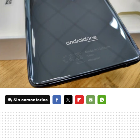
Sin comentarios
FACEBOOK
TWITTER
FLIPBOARD
E-
WHATSAPP
MAIL