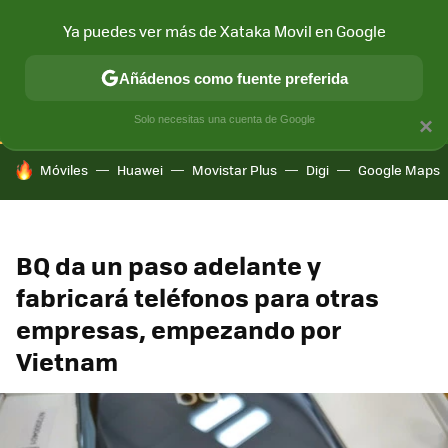
Ya puedes ver más de Xataka Movil en Google
CONECTIVIDAD
MÓVIL Y SOCIEDAD
APLICACIONES
COM
Añádenos como fuente preferida
Solo necesitas una cuenta de Google
×
HOY SE HABLA DE
Móviles
Huawei
Movistar Plus
Digi
Google Maps
BQ da un paso adelante y
fabricará teléfonos para otras
empresas, empezando por
Vietnam