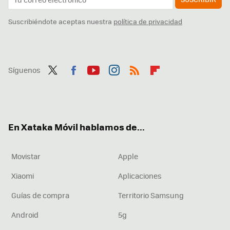
Suscribiéndote aceptas nuestra
política de privacidad
Síguenos
Twit
Fac
You
Inst
RSS
Flip
ter
ebo
tub
agr
boa
ok
e
am
rd
En Xataka Móvil hablamos de...
Movistar
Apple
Xiaomi
Aplicaciones
Guías de compra
Territorio Samsung
Android
5g