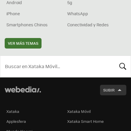
Android
5g
iPhone
WhatsApp
Smartphones Chinos
Conectividad y Redes
VER MÁS TEMAS
BUSCA
SUBIR
Xataka
Xataka Móvil
Applesfera
Xataka Smart Home