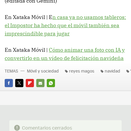
(editada con Gemini)
En Xataka Móvil | E
n casa ya no usamos tableros:
el Impostor ha hecho que el móvil también sea
imprescindible para jugar
En Xataka Móvil |
Cómo animar una foto con IA y
convertirlo en un vídeo de felicitación navideña
TEMAS
Móvil y sociedad
reyes magos
navidad
FACEBOOK
TWITTER
FLIPBOARD
E-
WHATSAPP
MAIL
Comentarios cerrados