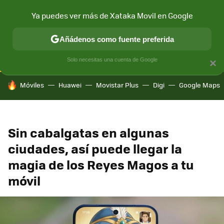
Ya puedes ver más de Xataka Movil en Google
CONECTIVIDAD
MÓVIL Y SOCIEDAD
APLICACIONES
COM
Añádenos como fuente preferida
Solo necesitas una cuenta de Google
×
HOY SE HABLA DE
Móviles
Huawei
Movistar Plus
Digi
Google Maps
Sin cabalgatas en algunas
ciudades, así puede llegar la
magia de los Reyes Magos a tu
móvil