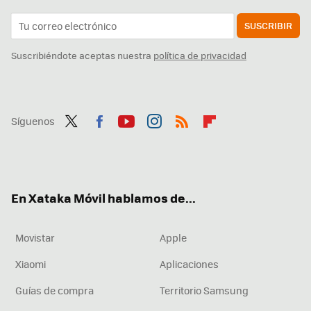
SUSCRIBIR
Suscribiéndote aceptas nuestra
política de privacidad
Síguenos
Twit
Fac
You
Inst
RSS
Flip
ter
ebo
tub
agr
boa
ok
e
am
rd
En Xataka Móvil hablamos de...
Movistar
Apple
Xiaomi
Aplicaciones
Guías de compra
Territorio Samsung