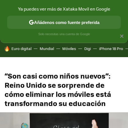
Ya puedes ver más de Xataka Movil en Google
MENÚ
NUEVO
Añádenos como fuente preferida
CONECTIVIDAD
MÓVIL Y SOCIEDAD
APLICACIONES
COM
Solo necesitas una cuenta de Google
×
HOY SE HABLA DE
Euro digital
Mundial
Móviles
Digi
iPhone 18 Pro
“Son casi como niños nuevos”:
Reino Unido se sorprende de
cómo eliminar los móviles está
transformando su educación