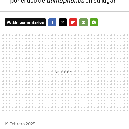
por el uso de
dumbphones
en su lugar
Sin comentarios
FACEBOOK
TWITTER
FLIPBOARD
E-
WHATSAPP
MAIL
19 Febrero 2025