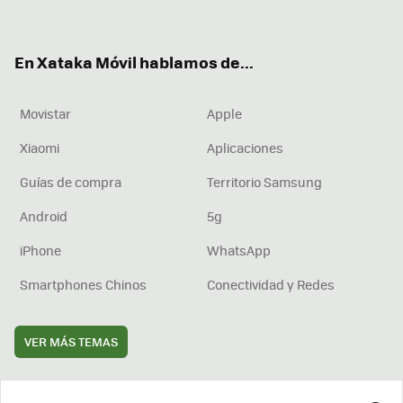
ter
ebo
tub
agr
boa
ok
e
am
rd
En Xataka Móvil hablamos de...
Movistar
Apple
Xiaomi
Aplicaciones
Guías de compra
Territorio Samsung
Android
5g
iPhone
WhatsApp
Smartphones Chinos
Conectividad y Redes
VER MÁS TEMAS