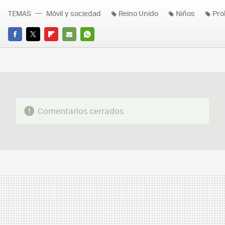
TEMAS
Móvil y sociedad
Reino Unido
Niños
Pro
FACEBOOK
TWITTER
FLIPBOARD
E-
WHATSAPP
MAIL
Comentarios cerrados