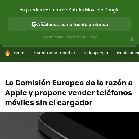
Ya puedes ver más de Xataka Movil en Google
MENÚ
NUEVO
Añádenos como fuente preferida
CONECTIVIDAD
MÓVIL Y SOCIEDAD
APLICACIONES
COM
Solo necesitas una cuenta de Google
×
HOY SE HABLA DE
Bizum
Xiaomi Smart Band 10
Videojuegos
Notificaci
La Comisión Europea da la razón a
Apple y propone vender teléfonos
móviles sin el cargador