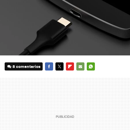
8 comentarios
FACEBOOK
TWITTER
FLIPBOARD
E-
WHATSAPP
MAIL