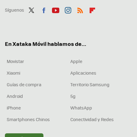
Síguenos
Twit
Fac
You
Inst
RSS
Flip
ter
ebo
tub
agr
boa
ok
e
am
rd
En Xataka Móvil hablamos de...
Movistar
Apple
Xiaomi
Aplicaciones
Guías de compra
Territorio Samsung
Android
5g
iPhone
WhatsApp
Smartphones Chinos
Conectividad y Redes