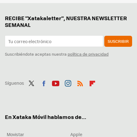
RECIBE "Xatakaletter", NUESTRA NEWSLETTER
SEMANAL
SUSCRIBIR
Suscribiéndote aceptas nuestra
política de privacidad
Síguenos
Twit
Fac
You
Inst
RSS
Flip
ter
ebo
tub
agr
boa
ok
e
am
rd
En Xataka Móvil hablamos de...
Movistar
Apple