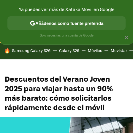
Ya puedes ver más de Xataka Movil en Google
CONECTIVIDAD
MÓVIL Y SOCIEDAD
APLICACIONES
COM
Añádenos como fuente preferida
Solo necesitas una cuenta de Google
×
HOY SE HABLA DE
Samsung Galaxy S26
Galaxy S26
Móviles
Movistar
Descuentos del Verano Joven
2025 para viajar hasta un 90%
más barato: cómo solicitarlos
rápidamente desde el móvil