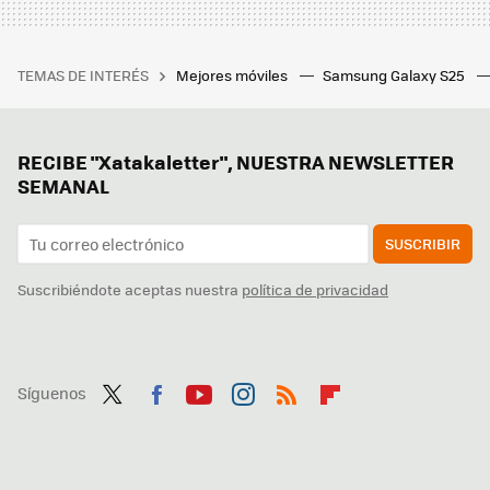
TEMAS DE INTERÉS
Mejores móviles
Samsung Galaxy S25
RECIBE "Xatakaletter", NUESTRA NEWSLETTER
SEMANAL
SUSCRIBIR
Suscribiéndote aceptas nuestra
política de privacidad
Síguenos
Twit
Fac
You
Inst
RSS
Flip
ter
ebo
tub
agr
boa