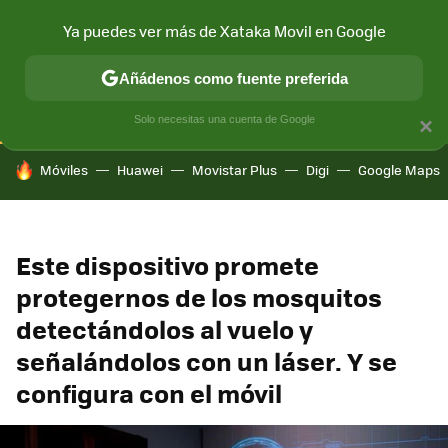
Ya puedes ver más de Xataka Movil en Google
CONECTIVIDAD
MÓVIL Y SOCIEDAD
APLICACIONES
COM
Añádenos como fuente preferida
Solo necesitas una cuenta de Google
×
HOY SE HABLA DE
Móviles
Huawei
Movistar Plus
Digi
Google Maps
Este dispositivo promete
protegernos de los mosquitos
detectándolos al vuelo y
señalándolos con un láser. Y se
configura con el móvil