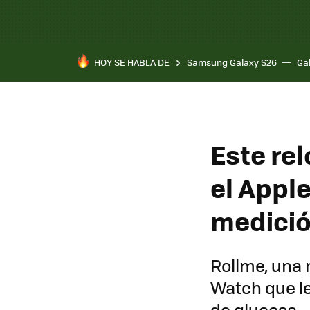
HOY SE HABLA DE
Samsung Galaxy S26
Ga
Este rel
el Appl
medició
Rollme, una 
Watch que le
de glucosa