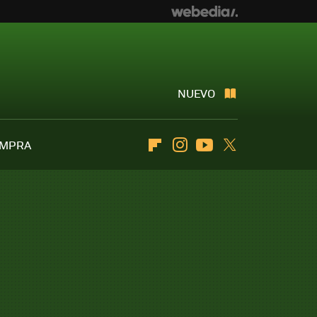
NUEVO
OMPRA
Flipboard
Instagram
Youtube
Twitter