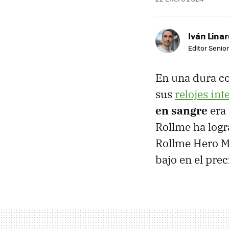
Iván Lina
Editor Senior
En una dura c
sus
relojes int
en sangre
era 
Rollme ha logr
Rollme Hero M5
bajo en el prec