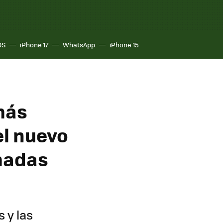
OS
iPhone 17
WhatsApp
iPhone 15
 más
el nuevo
amadas
 y las