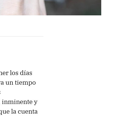
ner los días
va un tiempo
s
a inminente y
 que la cuenta