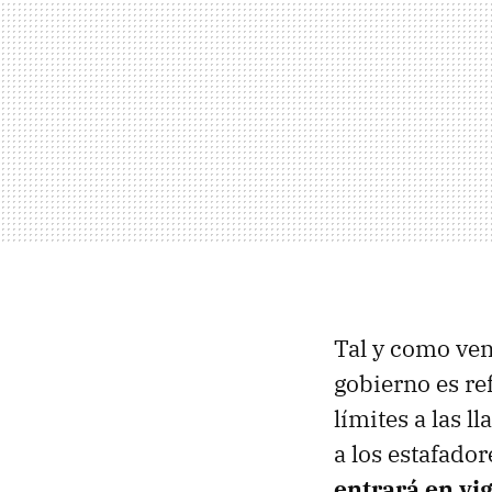
Tal y como ven
gobierno es re
límites a las 
a los estafador
entrará en vig