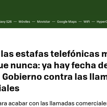
laxy S26
Móviles
Movistar
Google Maps
WiFi
Hyper
e las estafas telefónicas
ue nunca: ya hay fecha d
l Gobierno contra las ll
ales
ara acabar con las llamadas comerciales