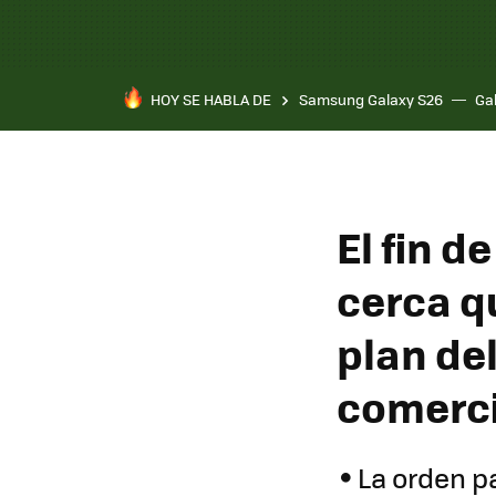
HOY SE HABLA DE
Samsung Galaxy S26
Ga
El fin d
cerca q
plan de
comerci
La orden p