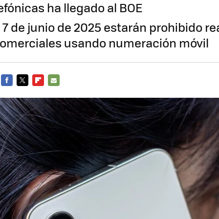
efónicas ha llegado al BOE
l 7 de junio de 2025 estarán prohibido re
comerciales usando numeración móvil
FACEBOOK
TWITTER
FLIPBOARD
E-
MAIL