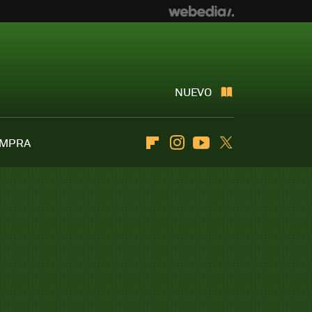
NUEVO
OMPRA
Flipboard
Instagram
Youtube
Twitter