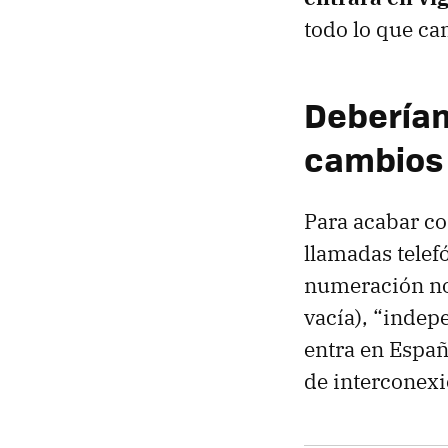
todo lo que c
Deberíam
cambios a
Para acabar co
llamadas telefó
numeración no
vacía), “indep
entra en Españ
de interconexi