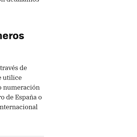
meros
través de
 utilice
do numeración
ro de España o
internacional