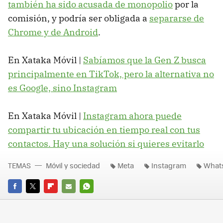
también ha sido acusada de monopolio
por la
comisión, y podría ser obligada a
separarse de
Chrome y de Android
.
En Xataka Móvil |
Sabíamos que la Gen Z busca
principalmente en TikTok, pero la alternativa no
es Google, sino Instagram
En Xataka Móvil |
Instagram ahora puede
compartir tu ubicación en tiempo real con tus
contactos. Hay una solución si quieres evitarlo
TEMAS
Móvil y sociedad
Meta
Instagram
What
FACEBOOK
TWITTER
FLIPBOARD
E-
WHATSAPP
MAIL