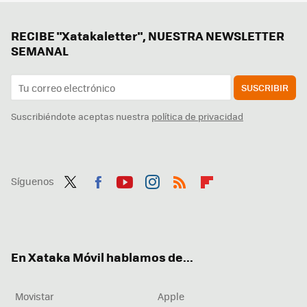
RECIBE "Xatakaletter", NUESTRA NEWSLETTER
SEMANAL
SUSCRIBIR
Suscribiéndote aceptas nuestra
política de privacidad
Síguenos
Twit
Fac
You
Inst
RSS
Flip
ter
ebo
tub
agr
boa
ok
e
am
rd
En Xataka Móvil hablamos de...
Movistar
Apple