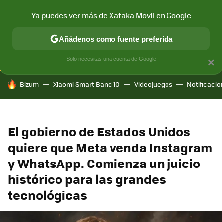
Ya puedes ver más de Xataka Movil en Google
CONECTIVIDAD
MÓVIL Y SOCIEDAD
APLICACIONES
COM
Añádenos como fuente preferida
Solo necesitas una cuenta de Google
×
HOY SE HABLA DE
Bizum
Xiaomi Smart Band 10
Videojuegos
Notificaci
El gobierno de Estados Unidos
quiere que Meta venda Instagram
y WhatsApp. Comienza un juicio
histórico para las grandes
tecnológicas