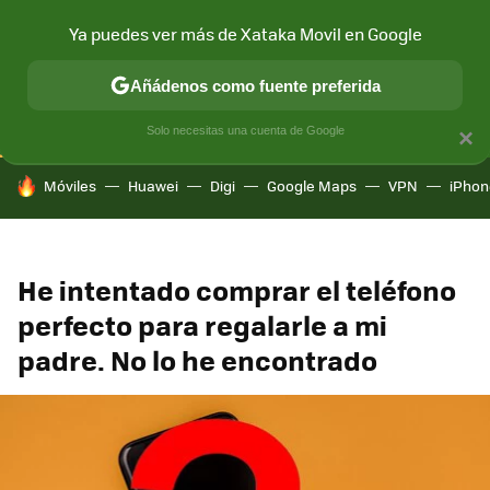
Ya puedes ver más de Xataka Movil en Google
CONECTIVIDAD
MÓVIL Y SOCIEDAD
APLICACIONES
COM
Añádenos como fuente preferida
Solo necesitas una cuenta de Google
×
HOY SE HABLA DE
Móviles
Huawei
Digi
Google Maps
VPN
iPhon
He intentado comprar el teléfono
perfecto para regalarle a mi
padre. No lo he encontrado