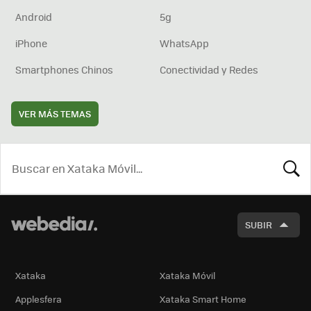
Android
5g
iPhone
WhatsApp
Smartphones Chinos
Conectividad y Redes
VER MÁS TEMAS
BUSCA
SUBIR
Xataka
Xataka Móvil
Applesfera
Xataka Smart Home