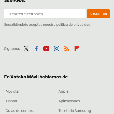
SEMANAL
SUSCRIBIR
Suscribiéndote aceptas nuestra
política de privacidad
Síguenos
Twit
Fac
You
Inst
RSS
Flip
ter
ebo
tub
agr
boa
ok
e
am
rd
En Xataka Móvil hablamos de...
Movistar
Apple
Xiaomi
Aplicaciones
Guías de compra
Territorio Samsung