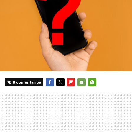
8 comentarios
FACEBOOK
TWITTER
FLIPBOARD
E-
WHATSAPP
MAIL