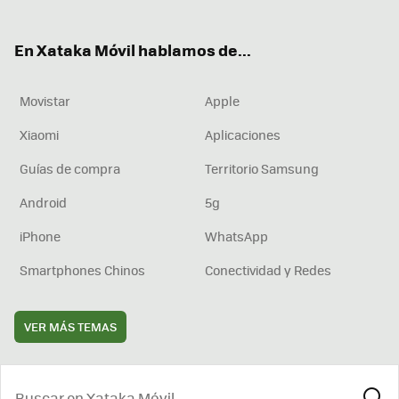
ter
ebo
tub
agr
boa
ok
e
am
rd
En Xataka Móvil hablamos de...
Movistar
Apple
Xiaomi
Aplicaciones
Guías de compra
Territorio Samsung
Android
5g
iPhone
WhatsApp
Smartphones Chinos
Conectividad y Redes
VER MÁS TEMAS