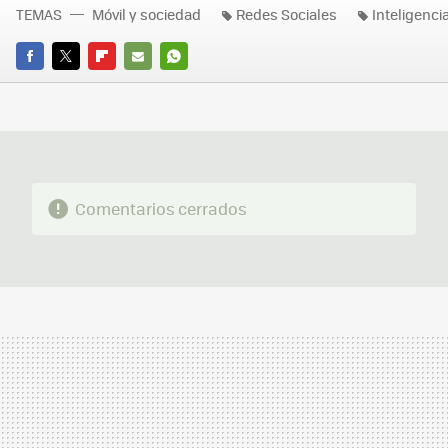
TEMAS
Móvil y sociedad
Redes Sociales
Inteligencia 
FACEBOOK
TWITTER
FLIPBOARD
E-
WHATSAPP
MAIL
Comentarios cerrados