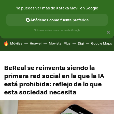
Ya puedes ver más de Xataka Movil en Google
MENÚ
NUEVO
Añádenos como fuente preferida
CONECTIVIDAD
MÓVIL Y SOCIEDAD
APLICACIONES
COM
Solo necesitas una cuenta de Google
×
HOY SE HABLA DE
Móviles
Huawei
Movistar Plus
Digi
Google Maps
BeReal se reinventa siendo la
primera red social en la que la IA
está prohibida: reflejo de lo que
esta sociedad necesita