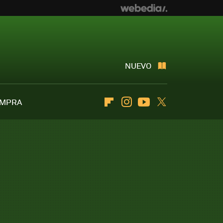
NUEVO
OMPRA
Flipboard
Instagram
Youtube
Twitter