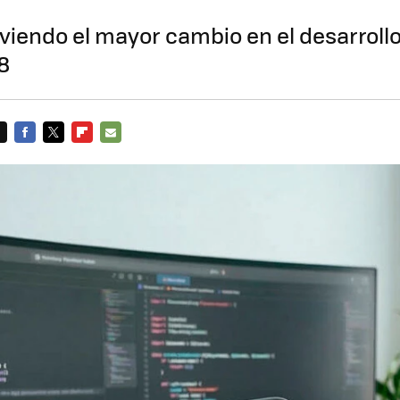
viendo el mayor cambio en el desarroll
8
FACEBOOK
TWITTER
FLIPBOARD
E-
MAIL