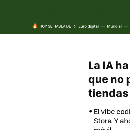
HOY SE HABLA DE
Euro digital
Mundial
La IA ha
que no p
tiendas
El vibe co
Store. Y a
móvil