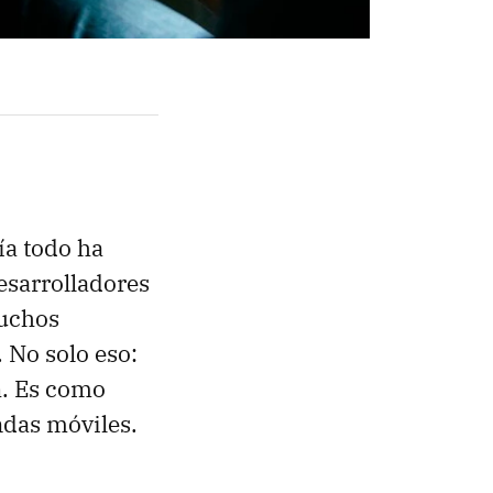
ía todo ha
esarrolladores
uchos
. No solo eso:
n
. Es como
endas móviles.