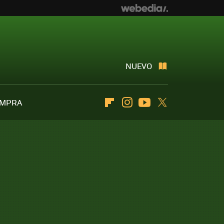
NUEVO
OMPRA
Flipboard
Instagram
Youtube
Twitter