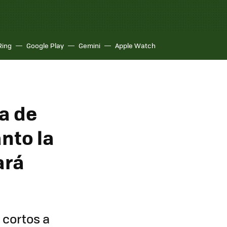
Ring
Google Play
Gemini
Apple Watch
a de
anto la
ará
 cortos a