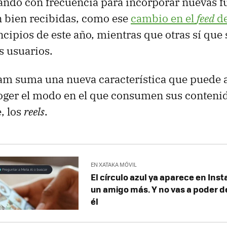
ando con frecuencia para incorporar nuevas f
n bien recibidas, como ese
cambio en el
feed
de
ncipios de este año, mientras que otras sí que 
s usuarios.
am suma una nueva característica que puede a
oger el modo en el que consumen sus conteni
, los
reels
.
EN XATAKA MÓVIL
El círculo azul ya aparece en In
un amigo más. Y no vas a poder 
él