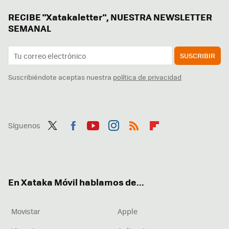
RECIBE "Xatakaletter", NUESTRA NEWSLETTER
SEMANAL
SUSCRIBIR
Suscribiéndote aceptas nuestra
política de privacidad
Síguenos
Twit
Fac
You
Inst
RSS
Flip
ter
ebo
tub
agr
boa
ok
e
am
rd
En Xataka Móvil hablamos de...
Movistar
Apple