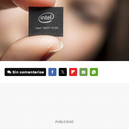
Sin comentarios
FACEBOOK
TWITTER
FLIPBOARD
E-
WHATSAPP
MAIL