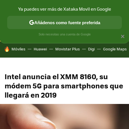
Ya puedes ver más de Xataka Movil en Google
CONECTIVIDAD
MÓVIL Y SOCIEDAD
APLICACIONES
COM
Añádenos como fuente preferida
Solo necesitas una cuenta de Google
×
HOY SE HABLA DE
Móviles
Huawei
Movistar Plus
Digi
Google Maps
Intel anuncia el XMM 8160, su
módem 5G para smartphones que
llegará en 2019