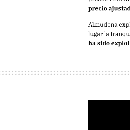
precio ajusta
Almudena expli
lugar la tranq
ha sido explo