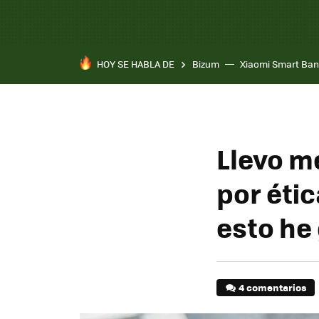
HOY SE HABLA DE
Bizum
Xiaomi Smart Ban
Llevo m
por étic
esto he
4 comentarios