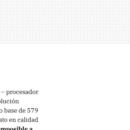
4 – procesador
olución
o base de 579
ato en calidad
imposible a