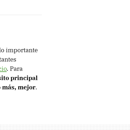
 lo importante
tantes
cio
. Para
sito principal
to más, mejor
.