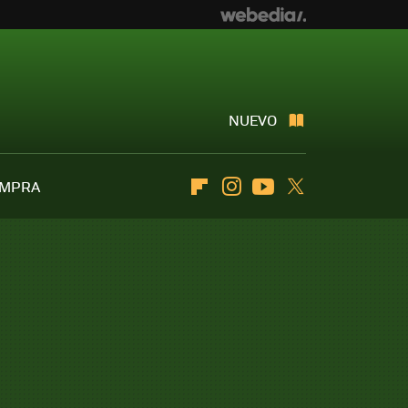
NUEVO
OMPRA
Flipboard
Instagram
Youtube
Twitter