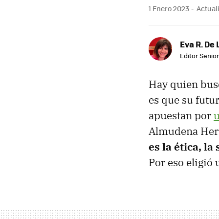
1 Enero 2023
Actuali
Eva R. De 
Editor Senior
Hay quien bu
es que su futu
apuestan por
u
Almudena Her
es la ética, l
Por eso eligió