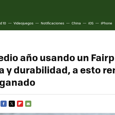
d 10
Videojuegos
Notificaciones
China
iOS
iPhone
edio año usando un Fair
a y durabilidad, a esto r
 ganado
FACEBOOK
TWITTER
FLIPBOARD
E-