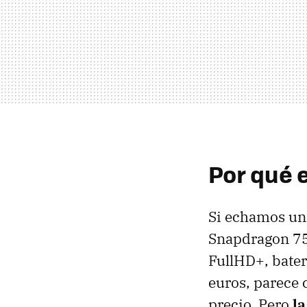
Por qué 
Si echamos un 
Snapdragon 750
FullHD+, bater
euros, parece 
precio. Pero
l