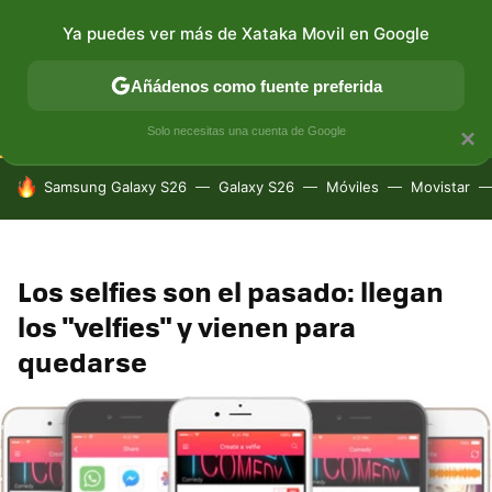
Ya puedes ver más de Xataka Movil en Google
CONECTIVIDAD
MÓVIL Y SOCIEDAD
APLICACIONES
Añádenos como fuente preferida
Solo necesitas una cuenta de Google
×
HOY SE HABLA DE
Samsung Galaxy S26
Galaxy S26
Móviles
Movistar
Los selfies son el pasado: llegan
los "velfies" y vienen para
quedarse