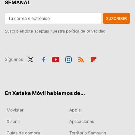
SEMANAL
SUSCRIBIR
Suscribiéndote aceptas nuestra
política de privacidad
Síguenos
Twit
Fac
You
Inst
RSS
Flip
ter
ebo
tub
agr
boa
ok
e
am
rd
En Xataka Móvil hablamos de...
Movistar
Apple
Xiaomi
Aplicaciones
Guías de compra
Territorio Samsung