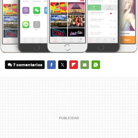
7 comentarios
FACEBOOK
TWITTER
FLIPBOARD
E-
WHATSAPP
MAIL