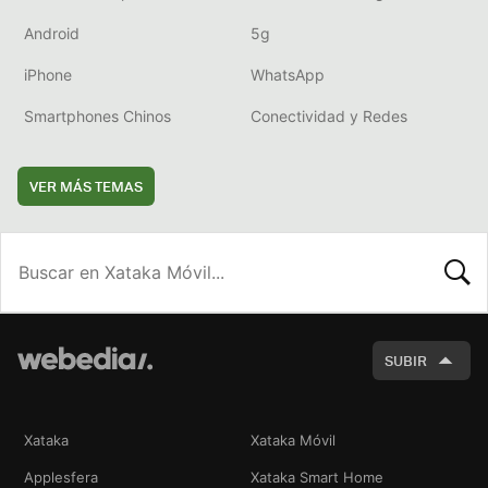
Android
5g
iPhone
WhatsApp
Smartphones Chinos
Conectividad y Redes
VER MÁS TEMAS
BUSCA
SUBIR
Xataka
Xataka Móvil
Applesfera
Xataka Smart Home