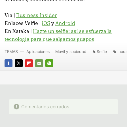
Vía |
Business Insider
Enlaces Velfie |
iOS
y
Android
En Xataka |
Hazte un selfie: así se esfuerza la
tecnología para que salgamos guapos
TEMAS
Aplicaciones
Móvil y sociedad
Selfie
mod
FACEBOOK
TWITTER
FLIPBOARD
E-
WHATSAPP
MAIL
Comentarios cerrados