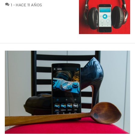
COMENTARIOS
1
HACE 11 AÑOS