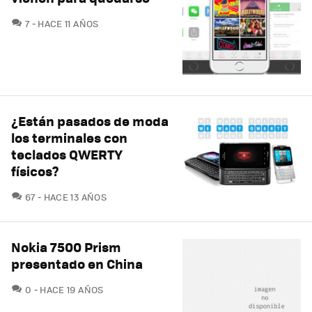
COMENTARIOS
7
HACE 11 AÑOS
¿Están pasados de moda
los terminales con
teclados QWERTY
físicos?
COMENTARIOS
67
HACE 13 AÑOS
Nokia 7500 Prism
presentado en China
COMENTARIOS
0
HACE 19 AÑOS