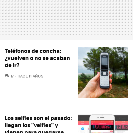
Teléfonos de concha:
¿vuelven o no se acaban
de ir?
COMENTARIOS
17
HACE 11 AÑOS
Los selfies son el pasado:
llegan los "velfies" y
vienen para quedarse