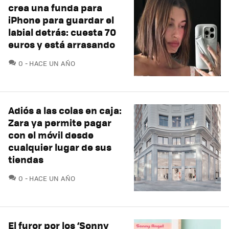
crea una funda para
iPhone para guardar el
labial detrás: cuesta 70
euros y está arrasando
COMENTARIOS
0
HACE UN AÑO
Adiós a las colas en caja:
Zara ya permite pagar
con el móvil desde
cualquier lugar de sus
tiendas
COMENTARIOS
0
HACE UN AÑO
El furor por los ‘Sonny