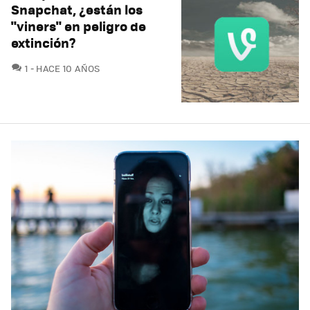
Snapchat, ¿están los
"viners" en peligro de
extinción?
COMENTARIOS
1
HACE 10 AÑOS