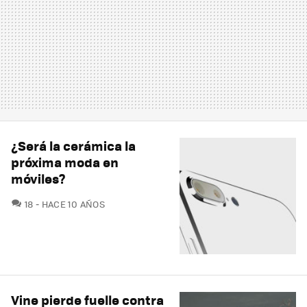
¿Será la cerámica la
próxima moda en
móviles?
COMENTARIOS
18
HACE 10 AÑOS
Vine pierde fuelle contra