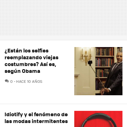
¿Están los selfies
reemplazando viejas
costumbres? Así es,
según Obama
COMENTARIOS
0
HACE 10 AÑOS
Idiotify y el fenómeno de
las modas intermitentes