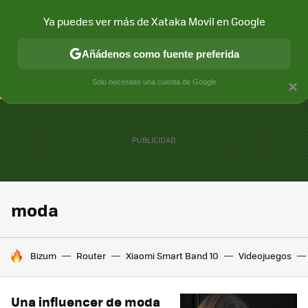
Ya puedes ver más de Xataka Movil en Google
CONECTIVIDAD
MÓVIL Y SOCIEDAD
APLICACIONES
COM
Añádenos como fuente preferida
Solo necesitas una cuenta de Google
×
moda
HOY SE HABLA DE
Bizum
Router
Xiaomi Smart Band 10
Videojuegos
Una influencer de moda