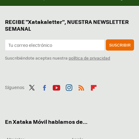
RECIBE "Xatakaletter", NUESTRA NEWSLETTER
SEMANAL
SUSCRIBIR
Suscribiéndote aceptas nuestra
política de privacidad
Síguenos
Twit
Fac
You
Inst
RSS
Flip
ter
ebo
tub
agr
boa
ok
e
am
rd
En Xataka Móvil hablamos de...