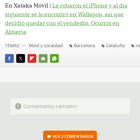
En Xataka Móvil |
Le robaron el iPhone y al día
siguiente se lo encontró en Wallapop, así que
decidió quedar con el vendedor. Ocurrió en
Almería
TEMAS
Móvil y sociedad
Barcelona
Cataluña
r
FACEBOOK
TWITTER
FLIPBOARD
E-
WHATSAPP
MAIL
Comentarios cerrados
VER
2 COMENTARIOS