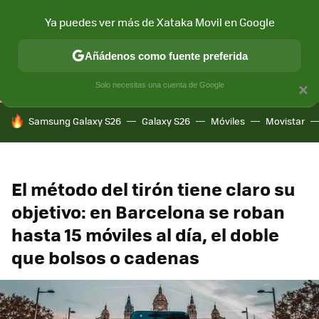
Ya puedes ver más de Xataka Movil en Google
CONECTIVIDAD
MÓVIL Y SOCIEDAD
APLICACIONES
COM
Añádenos como fuente preferida
Solo necesitas una cuenta de Google
×
HOY SE HABLA DE
Samsung Galaxy S26
Galaxy S26
Móviles
Movistar
El método del tirón tiene claro su
objetivo: en Barcelona se roban
hasta 15 móviles al día, el doble
que bolsos o cadenas