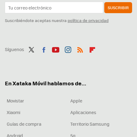
SUSCRIBIR
Suscribiéndote aceptas nuestra
política de privacidad
Síguenos
Twit
Fac
You
Inst
RSS
Flip
ter
ebo
tub
agr
boa
ok
e
am
rd
En Xataka Móvil hablamos de...
Movistar
Apple
Xiaomi
Aplicaciones
Guías de compra
Territorio Samsung
Android
5g