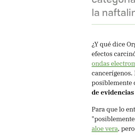
la naftali
¿Y qué dice Or
efectos carcin
ondas electrom
cancerígenos. 
posiblemente c
de evidencias 
Para que lo en
"posiblemente
aloe vera
, per