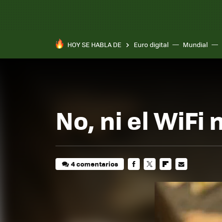
HOY SE HABLA DE
Euro digital
Mundial
No, ni el WiFi
4 comentarios
FACEBOOK
TWITTER
FLIPBOARD
E-
MAIL