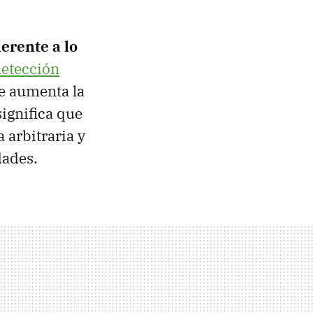
erente a lo
detección
e aumenta la
ignifica que
arbitraria y
dades.