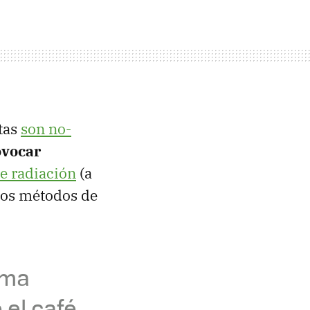
stas
son no-
ovocar
de radiación
(a
los métodos de
sma
el café,