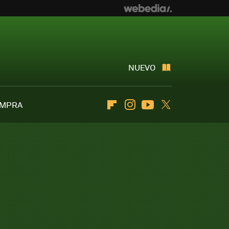
NUEVO
OMPRA
Flipboard
Instagram
Youtube
Twitter