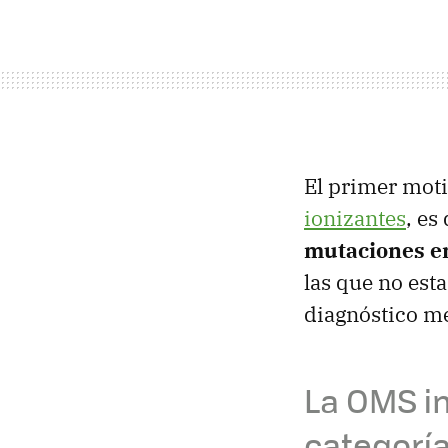
El primer moti
ionizantes
, es
mutaciones e
las que no es
diagnóstico me
La OMS in
categoría