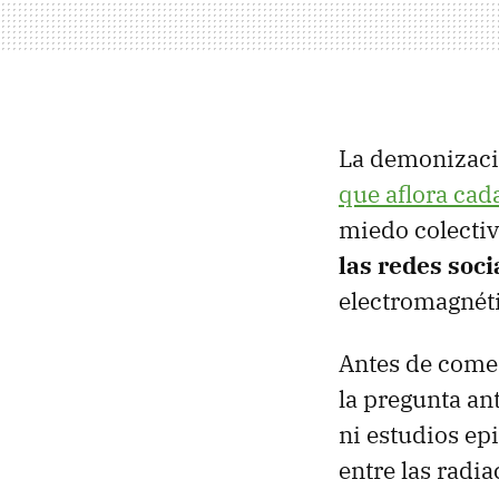
La demonizació
que aflora cad
miedo colectiv
las redes soci
electromagnéti
Antes de comen
la pregunta an
ni estudios ep
entre las radi