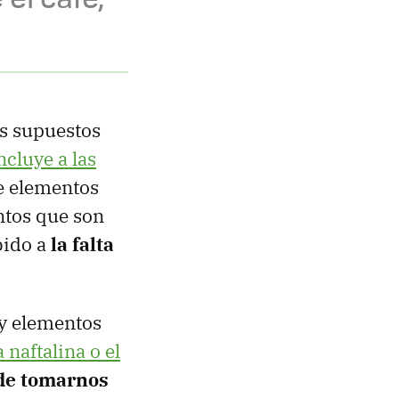
os supuestos
ncluye a las
de elementos
ntos que son
bido a
la falta
 y elementos
a naftalina o el
 de tomarnos