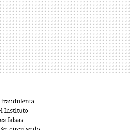
n fraudulenta
 Instituto
es falsas
tán circulando