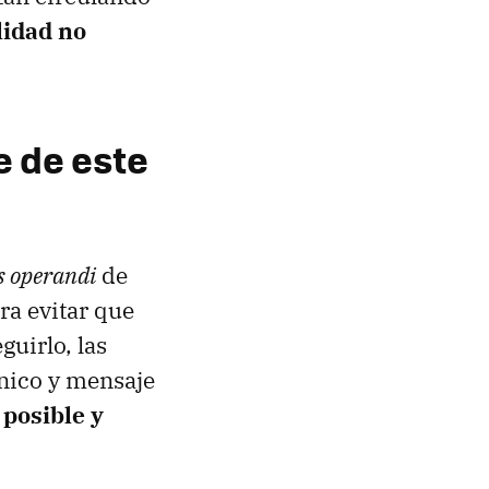
lidad no
e de este
 operandi
de
ra evitar que
uirlo, las
ónico y mensaje
 posible y