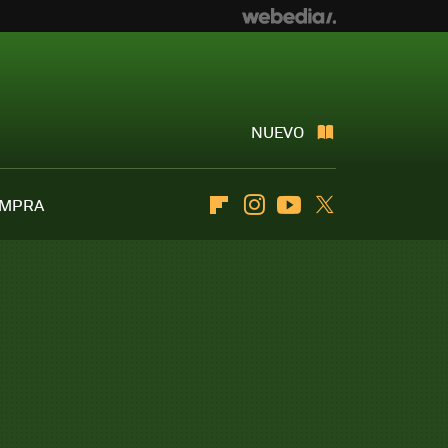
NUEVO
OMPRA
Flipboard
Instagram
Youtube
Twitter