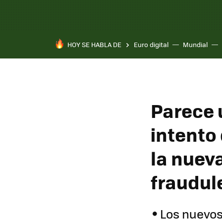
HOY SE HABLA DE
Euro digital
Mundial
Pixel 10a
Parece 
intento
la nuev
fraudul
Los nuevos