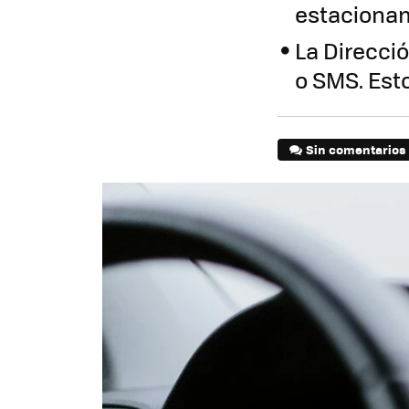
estacionam
La Direcció
o SMS. Est
Sin comentarios