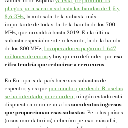
Gobierno de España
ya está preparando los
pliegos para sacar a subasta las bandas de 1,5 y
3,6 GHz
, la antesala de la subasta más
importante de todas: la de la banda de los 700
MHz, que no saldrá hasta 2019. En la última
subasta especialmente relevante, la de la banda
de los 800 MHz,
los operadores pagaron 1.647
millones de euros
y hoy quiero defender que
esa
cifra tendría que reducirse a cero euros
.
En Europa cada país hace sus subastas de
espectro, y es que
por mucho que desde Bruselas
se ha intentado poner orden
, ningún estado está
dispuesto a renunciar a los
suculentos ingresos
que proporcionan esas subastas
. Pero los países
(o sus mandatarios) deberían pensar más allá,