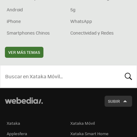
Android
5g
iPhone
WhatsApp
Smartphones Chinos
Conectividad y Redes
VER MÁS TEMAS
BUSCA
SUBIR
Xataka
Xataka Móvil
Applesfera
Xataka Smart Home