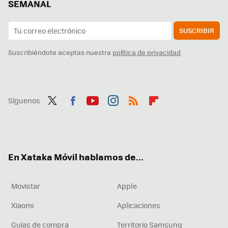
SEMANAL
SUSCRIBIR
Suscribiéndote aceptas nuestra
política de privacidad
Síguenos
Twit
Fac
You
Inst
RSS
Flip
ter
ebo
tub
agr
boa
ok
e
am
rd
En Xataka Móvil hablamos de...
Movistar
Apple
Xiaomi
Aplicaciones
Guías de compra
Territorio Samsung