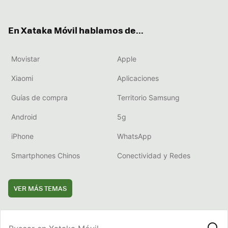
ter
ebo
tub
agr
boa
ok
e
am
rd
En Xataka Móvil hablamos de...
Movistar
Apple
Xiaomi
Aplicaciones
Guías de compra
Territorio Samsung
Android
5g
iPhone
WhatsApp
Smartphones Chinos
Conectividad y Redes
VER MÁS TEMAS