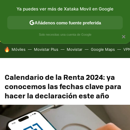
Ya puedes ver más de Xataka Movil en Google
CONECTIVIDAD
MÓVIL Y SOCIEDAD
APLICACIONES
Añádenos como fuente preferida
Solo necesitas una cuenta de Google
×
HOY SE HABLA DE
Móviles
Movistar Plus
Movistar
Google Maps
VP
Calendario de la Renta 2024: ya
conocemos las fechas clave para
hacer la declaración este año