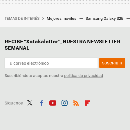
TEMAS DE INTERÉS
Mejores móviles
Samsung Galaxy S25
RECIBE "Xatakaletter", NUESTRA NEWSLETTER
SEMANAL
SUSCRIBIR
Suscribiéndote aceptas nuestra
política de privacidad
Síguenos
Twit
Fac
You
Inst
RSS
Flip
ter
ebo
tub
agr
boa
ok
e
am
rd