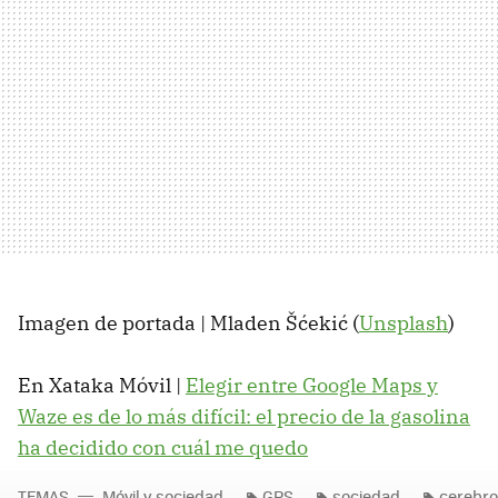
Imagen de portada | Mladen Šćekić (
Unsplash
)
En Xataka Móvil |
Elegir entre Google Maps y
Waze es de lo más difícil: el precio de la gasolina
ha decidido con cuál me quedo
TEMAS
Móvil y sociedad
GPS
sociedad
cerebr