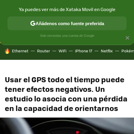
Ya puedes ver más de Xataka Movil en Google
CONECTIVIDAD
MÓVIL Y SOCIEDAD
APLICACIONES
COM
Añádenos como fuente preferida
Solo necesitas una cuenta de Google
×
HOY SE HABLA DE
Ethernet
Router
WiFi
iPhone 17
Netflix
Pokém
Usar el GPS todo el tiempo puede
tener efectos negativos. Un
estudio lo asocia con una pérdida
en la capacidad de orientarnos