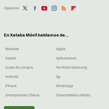
Síguenos
Twit
Fac
You
Inst
RSS
Flip
ter
ebo
tub
agr
boa
ok
e
am
rd
En Xataka Móvil hablamos de...
Movistar
Apple
Xiaomi
Aplicaciones
Guías de compra
Territorio Samsung
Android
5g
iPhone
WhatsApp
Smartphones Chinos
Conectividad y Redes