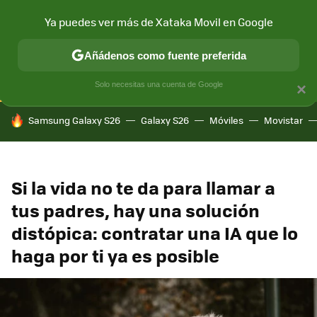
Ya puedes ver más de Xataka Movil en Google
CONECTIVIDAD
MÓVIL Y SOCIEDAD
APLICACIONES
COM
Añádenos como fuente preferida
Solo necesitas una cuenta de Google
×
HOY SE HABLA DE
Samsung Galaxy S26
Galaxy S26
Móviles
Movistar
Si la vida no te da para llamar a
tus padres, hay una solución
distópica: contratar una IA que lo
haga por ti ya es posible