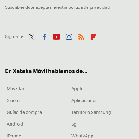
Suscribiéndote aceptas nuestra
política de privacidad
Síguenos
Twit
Fac
You
Inst
RSS
Flip
ter
ebo
tub
agr
boa
ok
e
am
rd
En Xataka Móvil hablamos de...
Movistar
Apple
Xiaomi
Aplicaciones
Guías de compra
Territorio Samsung
Android
5g
iPhone
WhatsApp