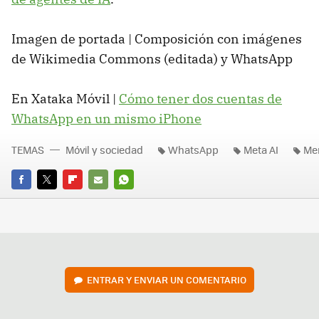
Imagen de portada | Composición con imágenes
de Wikimedia Commons (editada) y WhatsApp
En Xataka Móvil |
Cómo tener dos cuentas de
WhatsApp en un mismo iPhone
TEMAS
Móvil y sociedad
WhatsApp
Meta AI
Men
FACEBOOK
TWITTER
FLIPBOARD
E-
WHATSAPP
MAIL
ENTRAR Y ENVIAR UN COMENTARIO