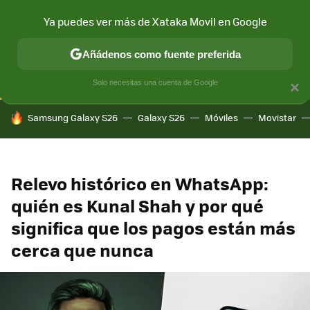
Ya puedes ver más de Xataka Movil en Google
CONECTIVIDAD
MÓVIL Y SOCIEDAD
APLICACIONES
COM
Añádenos como fuente preferida
Solo necesitas una cuenta de Google
×
HOY SE HABLA DE
Samsung Galaxy S26
Galaxy S26
Móviles
Movistar
Relevo histórico en WhatsApp:
quién es Kunal Shah y por qué
significa que los pagos están más
cerca que nunca