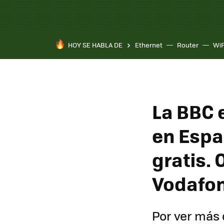
HOY SE HABLA DE
Ethernet
Router
WiF
La BBC 
en Españ
gratis. 
Vodafon
Por ver más 