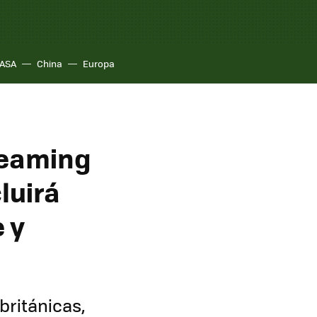
ASA
China
Europa
treaming
luirá
e y
británicas,