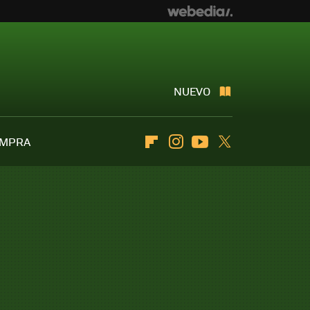
NUEVO
OMPRA
Flipboard
Instagram
Youtube
Twitter