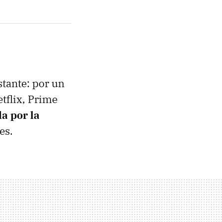
stante: por un
tflix, Prime
la por la
les.