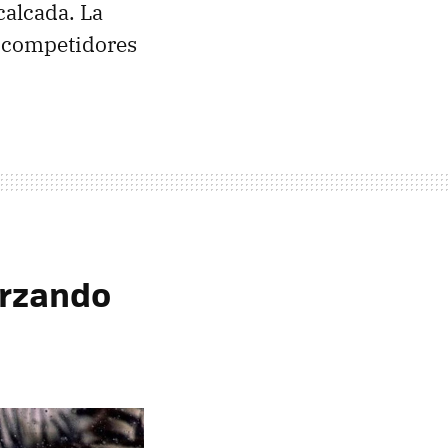
calcada. La
s competidores
forzando