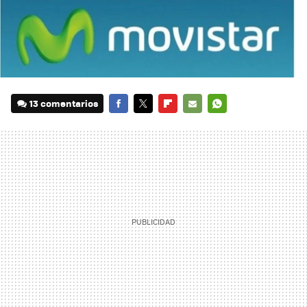
13 comentarios
FACEBOOK
TWITTER
FLIPBOARD
E-
WHATSAPP
MAIL