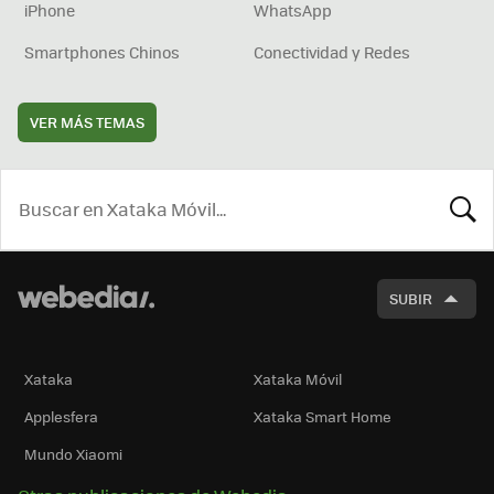
iPhone
WhatsApp
Smartphones Chinos
Conectividad y Redes
VER MÁS TEMAS
BUSCA
SUBIR
Xataka
Xataka Móvil
Applesfera
Xataka Smart Home
Mundo Xiaomi