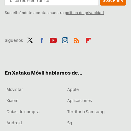
SUSCRIBIR
Suscribiéndote aceptas nuestra
política de privacidad
Síguenos
Twit
Fac
You
Inst
RSS
Flip
ter
ebo
tub
agr
boa
ok
e
am
rd
En Xataka Móvil hablamos de...
Movistar
Apple
Xiaomi
Aplicaciones
Guías de compra
Territorio Samsung
Android
5g