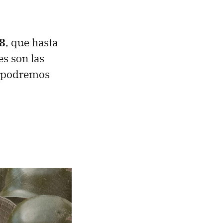
18
, que hasta
es son las
o podremos