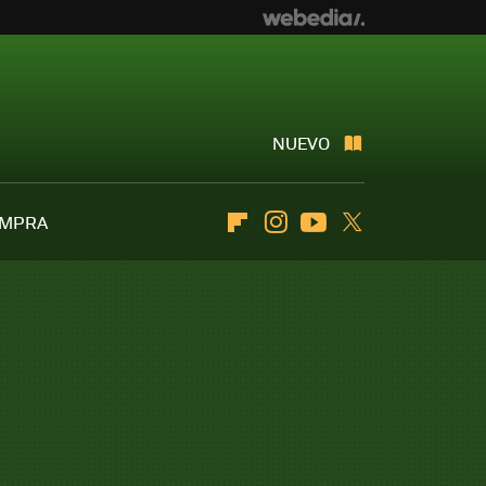
NUEVO
OMPRA
Flipboard
Instagram
Youtube
Twitter