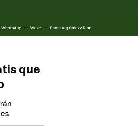
WhatsApp
Waze
Samsung Galaxy Ring
atis que
o
arán
tes