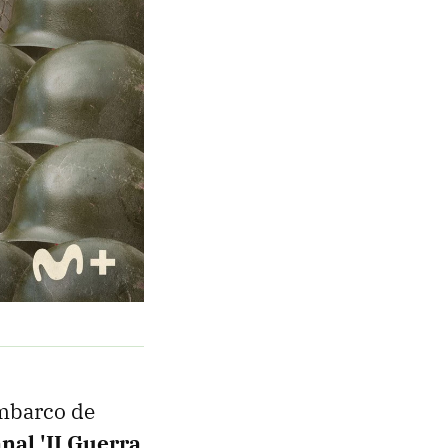
embarco de
nal 'II Guerra