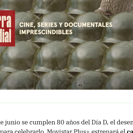
e junio se cumplen 80 años del Día D, el des
ara celebrarlo, Movistar Plus+ estrenará el
ca