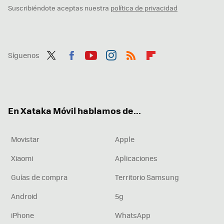
Suscribiéndote aceptas nuestra
política de privacidad
Síguenos
Twit
Fac
You
Inst
RSS
Flip
ter
ebo
tub
agr
boa
ok
e
am
rd
En Xataka Móvil hablamos de...
Movistar
Apple
Xiaomi
Aplicaciones
Guías de compra
Territorio Samsung
Android
5g
iPhone
WhatsApp