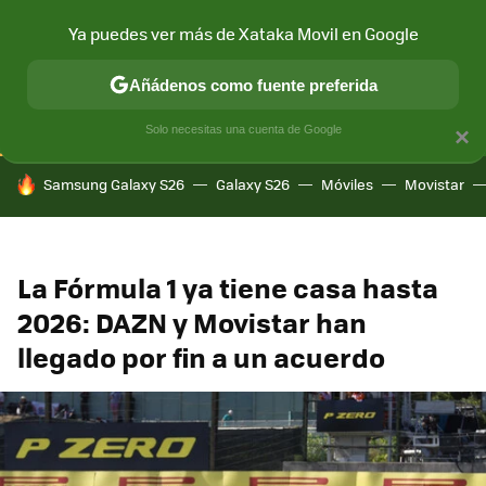
Ya puedes ver más de Xataka Movil en Google
CONECTIVIDAD
MÓVIL Y SOCIEDAD
APLICACIONES
COM
Añádenos como fuente preferida
Solo necesitas una cuenta de Google
×
HOY SE HABLA DE
Samsung Galaxy S26
Galaxy S26
Móviles
Movistar
La Fórmula 1 ya tiene casa hasta
2026: DAZN y Movistar han
llegado por fin a un acuerdo